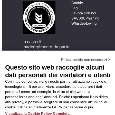
Cookie
Faq
Lavora con noi
SA8000
Phishing
Whistleblowing
In caso di
inadempimento da parte
della ApL delle
disposizioni
Rifiuta cookie non necessari ✕
del Codice di Condotta, è
Questo sito web raccoglie alcuni
possibile presentare un
reclamo
dati personali dei visitatori e utenti
all’Organismo di
Con il tuo consenso, noi e i nostri partner utilizziamo i cookie e
Monitoraggio utilizzando
tecnologie simili per archiviare, accedere ed elaborare i dati
una delle modalità
personali come, ad esempio, la visita al sito web o la
descritte al seguente
personalizzazione degli annunci. Poiché rispettiamo il tuo diritto
indirizzo web
alla privacy, è possibile scegliere di non consentire alcuni tipi di
https://odm-
cookie. Clicca su preferenze GDPR per saperne di più.
agenzielavoro.it/reclami/
.
Visualizza la Cookie Policy Completa