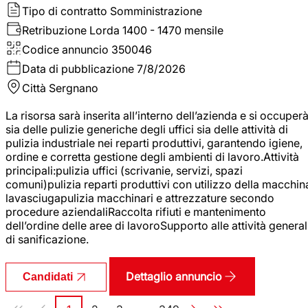
Tipo di contratto
Somministrazione
Retribuzione Lorda
1400 - 1470 mensile
Codice annuncio
350046
Data di pubblicazione
7/8/2026
Città
Sergnano
La risorsa sarà inserita all’interno dell’azienda e si occuper
sia delle pulizie generiche degli uffici sia delle attività di
pulizia industriale nei reparti produttivi, garantendo igiene,
ordine e corretta gestione degli ambienti di lavoro.Attività
principali:pulizia uffici (scrivanie, servizi, spazi
comuni)pulizia reparti produttivi con utilizzo della macchin
lavasciugapulizia macchinari e attrezzature secondo
procedure aziendaliRaccolta rifiuti e mantenimento
dell’ordine delle aree di lavoroSupporto alle attività general
di sanificazione.
Dettaglio annuncio
Candidati
Paginazione