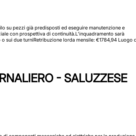
a filo su pezzi già predisposti ed eseguire manutenzione e
iziale con prospettiva di continuità.L'inquadramento sarà
zo o sui due turniRetribuzione lorda mensile: €1784,94 Luogo d
ORNALIERO - SALUZZESE
gio di componenti meccaniche ed elettriche per la produzione