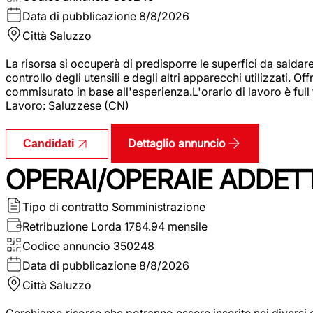
Data di pubblicazione
8/8/2026
Città
Saluzzo
La risorsa si occuperà di predisporre le superfici da saldare
controllo degli utensili e degli altri apparecchi utilizzati.
commisurato in base all'esperienza.L'orario di lavoro è full
Lavoro: Saluzzese (CN)
Dettaglio annuncio
Candidati
OPERAI/OPERAIE ADDETT
Tipo di contratto
Somministrazione
Retribuzione Lorda
1784.94 mensile
Codice annuncio
350248
Data di pubblicazione
8/8/2026
Città
Saluzzo
Cerchiamo risorse che potranno essere inserite nei diversi 