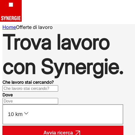
Home
Offerte di lavoro
Trova lavoro
con Synergie.
Che lavoro stai cercando?
Dove
10 km
Avvia ricerca