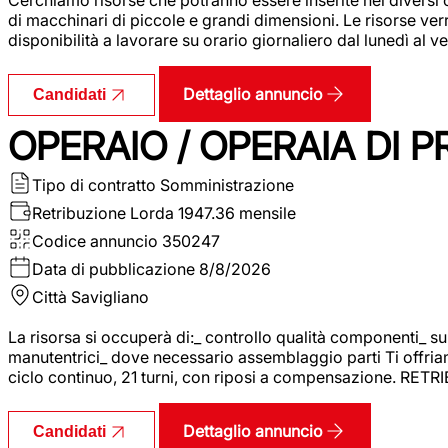
di macchinari di piccole e grandi dimensioni. Le risorse ve
disponibilità a lavorare su orario giornaliero dal lunedì al
Dettaglio annuncio
Candidati
OPERAIO / OPERAIA DI 
Tipo di contratto
Somministrazione
Retribuzione Lorda
1947.36 mensile
Codice annuncio
350247
Data di pubblicazione
8/8/2026
Città
Savigliano
La risorsa si occuperà di:_ controllo qualità componenti_ s
manutentrici_ dove necessario assemblaggio parti Ti offriam
ciclo continuo, 21 turni, con riposi a compensazione. RET
Dettaglio annuncio
Candidati