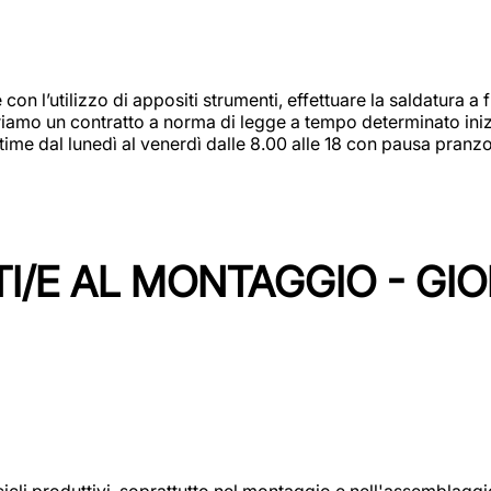
 con l’utilizzo di appositi strumenti, effettuare la saldatura 
 Offriamo un contratto a norma di legge a tempo determinato in
 time dal lunedì al venerdì dalle 8.00 alle 18 con pausa pran
I/E AL MONTAGGIO - GI
cicli produttivi, soprattutto nel montaggio e nell'assemblag