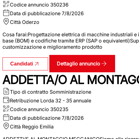
Codice annuncio
350236
Data di pubblicazione
7/8/2026
Città
Oderzo
Cosa farai:Progettazione elettrica di macchine industriali e
base (BOM) e codifiche tramite ERP (SAP o equivalenti)Supp
customizzazione e miglioramento prodotto
Dettaglio annuncio
Candidati
ADDETTA/O AL MONTAG
Tipo di contratto
Somministrazione
Retribuzione Lorda
32 - 35 annuale
Codice annuncio
350235
Data di pubblicazione
7/8/2026
Città
Reggio Emilia
ADDETTI/E AL MONTAGGIO MECCANICOSiamo alla ricerca di un