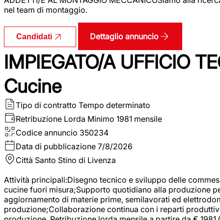
nel team di montaggio.
Dettaglio annuncio
Candidati
IMPIEGATO/A UFFICIO TEC
Cucine
Tipo di contratto
Tempo determinato
Retribuzione Lorda
Minimo 1981 mensile
Codice annuncio
350234
Data di pubblicazione
7/8/2026
Città
Santo Stino di Livenza
Attività principali:Disegno tecnico e sviluppo delle commes
cucine fuori misura;Supporto quotidiano alla produzione p
aggiornamento di materie prime, semilavorati ed elettrodom
produzione;Collaborazione continua con i reparti produttivi 
produzione. Retribuzione lorda mensile a partire da € 1981,