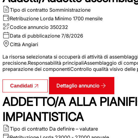
Tipo di contratto
Somministrazione
Retribuzione Lorda
Minimo 1700 mensile
Codice annuncio
350232
Data di pubblicazione
7/8/2026
Città
Angiari
La risorsa selezionata si occuperà di attività di assemblag
precisione.Responsabilità principaliAssemblaggio di compone
preparazione dei componentiControllo qualità visivo delle p
Dettaglio annuncio
Candidati
ADDETTO/A ALLA PIANIF
IMPIANTISTICA
Tipo di contratto
Da definire – valutare
Retribuzione Lorda
23000 - 27000 annuale