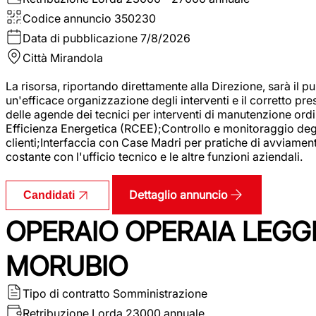
Codice annuncio
350230
Data di pubblicazione
7/8/2026
Città
Mirandola
La risorsa, riportando direttamente alla Direzione, sarà il pu
un'efficace organizzazione degli interventi e il corretto pr
delle agende dei tecnici per interventi di manutenzione ord
Efficienza Energetica (RCEE);Controllo e monitoraggio degli
clienti;Interfaccia con Case Madri per pratiche di avviamen
costante con l'ufficio tecnico e le altre funzioni aziendali.
Dettaglio annuncio
Candidati
OPERAIO OPERAIA LEGGE
MORUBIO
Tipo di contratto
Somministrazione
Retribuzione Lorda
23000 annuale