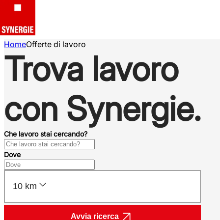
Home
Offerte di lavoro
Trova lavoro
con Synergie.
Che lavoro stai cercando?
Dove
10 km
Avvia ricerca