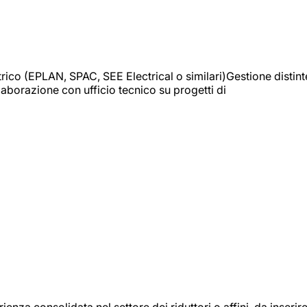
trico (EPLAN, SPAC, SEE Electrical o similari)Gestione distint
borazione con ufficio tecnico su progetti di
onsolidata nel settore dei riduttori o affini, da inserir