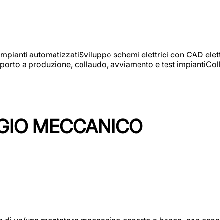
 impianti automatizzatiSviluppo schemi elettrici con CAD elet
orto a produzione, collaudo, avviamento e test impiantiColla
GIO MECCANICO
/una montatore meccanico esperto a banco, con esperienza c