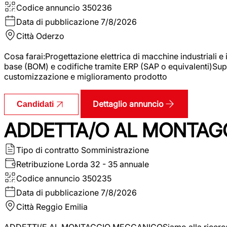
Codice annuncio
350236
Data di pubblicazione
7/8/2026
Città
Oderzo
Cosa farai:Progettazione elettrica di macchine industriali e
base (BOM) e codifiche tramite ERP (SAP o equivalenti)Supp
customizzazione e miglioramento prodotto
Dettaglio annuncio
Candidati
ADDETTA/O AL MONTAG
Tipo di contratto
Somministrazione
Retribuzione Lorda
32 - 35 annuale
Codice annuncio
350235
Data di pubblicazione
7/8/2026
Città
Reggio Emilia
ADDETTI/E AL MONTAGGIO MECCANICOSiamo alla ricerca di un