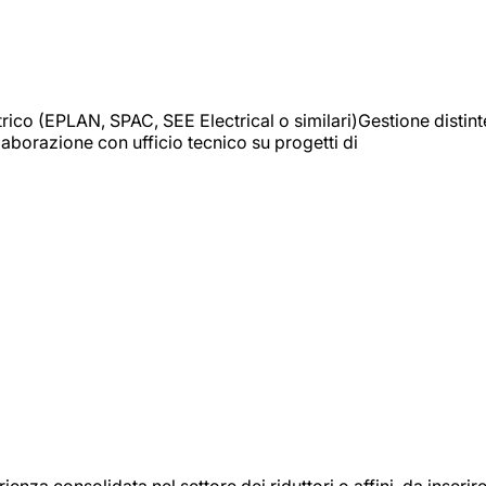
trico (EPLAN, SPAC, SEE Electrical o similari)Gestione distint
borazione con ufficio tecnico su progetti di
onsolidata nel settore dei riduttori o affini, da inserir