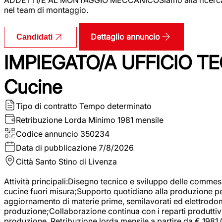
nel team di montaggio.
Dettaglio annuncio
Candidati
IMPIEGATO/A UFFICIO TEC
Cucine
Tipo di contratto
Tempo determinato
Retribuzione Lorda
Minimo 1981 mensile
Codice annuncio
350234
Data di pubblicazione
7/8/2026
Città
Santo Stino di Livenza
Attività principali:Disegno tecnico e sviluppo delle commes
cucine fuori misura;Supporto quotidiano alla produzione p
aggiornamento di materie prime, semilavorati ed elettrodom
produzione;Collaborazione continua con i reparti produttivi 
produzione. Retribuzione lorda mensile a partire da € 1981,