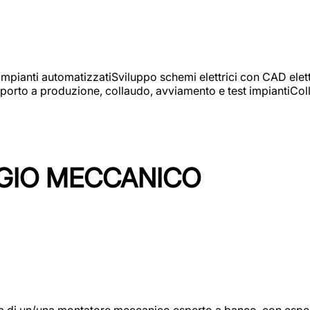
 impianti automatizzatiSviluppo schemi elettrici con CAD elet
orto a produzione, collaudo, avviamento e test impiantiColla
GIO MECCANICO
/una montatore meccanico esperto a banco, con esperienza c