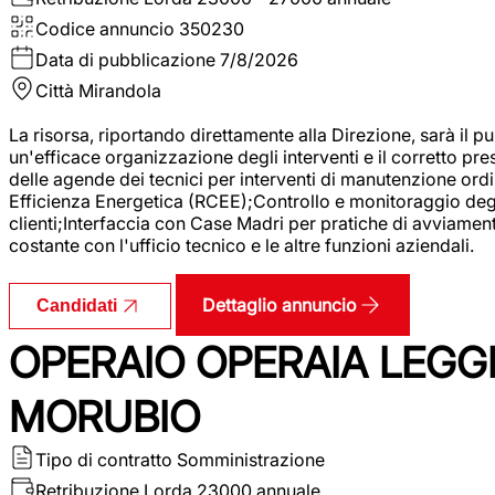
Codice annuncio
350230
Data di pubblicazione
7/8/2026
Città
Mirandola
La risorsa, riportando direttamente alla Direzione, sarà il pu
un'efficace organizzazione degli interventi e il corretto pr
delle agende dei tecnici per interventi di manutenzione ord
Efficienza Energetica (RCEE);Controllo e monitoraggio degli
clienti;Interfaccia con Case Madri per pratiche di avviamen
costante con l'ufficio tecnico e le altre funzioni aziendali.
Dettaglio annuncio
Candidati
OPERAIO OPERAIA LEGGE
MORUBIO
Tipo di contratto
Somministrazione
Retribuzione Lorda
23000 annuale