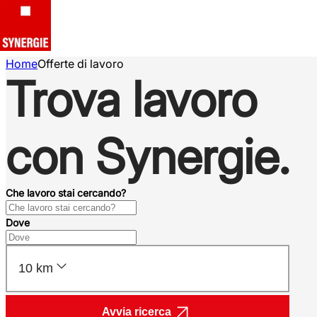
Home
Offerte di lavoro
Trova lavoro
con Synergie.
Che lavoro stai cercando?
Dove
10 km
Avvia ricerca