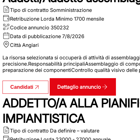
Tipo di contratto
Somministrazione
Retribuzione Lorda
Minimo 1700 mensile
Codice annuncio
350232
Data di pubblicazione
7/8/2026
Città
Angiari
La risorsa selezionata si occuperà di attività di assemblag
precisione.Responsabilità principaliAssemblaggio di compone
preparazione dei componentiControllo qualità visivo delle p
Dettaglio annuncio
Candidati
ADDETTO/A ALLA PIANIF
IMPIANTISTICA
Tipo di contratto
Da definire – valutare
Retribuzione Lorda
23000 - 27000 annuale