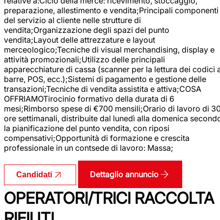
relative a:Ciclo della merce: ricevimento, stoccaggio,
preparazione, allestimento e vendita;Principali componenti
del servizio al cliente nelle strutture di
vendita;Organizzazione degli spazi del punto
vendita;Layout delle attrezzature e layout
merceologico;Tecniche di visual merchandising, display e
attività promozionali;Utilizzo delle principali
apparecchiature di cassa (scanner per la lettura dei codici 
barre, POS, ecc.);Sistemi di pagamento e gestione delle
transazioni;Tecniche di vendita assistita e attiva;COSA
OFFRIAMOTirocinio formativo della durata di 6
mesi;Rimborso spese di €700 mensili;Orario di lavoro di 3
ore settimanali, distribuite dal lunedì alla domenica second
la pianificazione del punto vendita, con riposi
compensativi;Opportunità di formazione e crescita
professionale in un contsede di lavoro: Massa;
Dettaglio annuncio
Candidati
OPERATORI/TRICI RACCOLTA
RIFIUTI