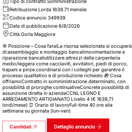
Tipo di contratto
Somministrazione
Retribuzione Lorda
1639.71 mensile
Codice annuncio
349939
Data di pubblicazione
6/8/2026
Città
Gorla Maggiore
🎯 Posizione – Cosa faraiLa risorsa selezionata si occuperà
di:assemblaggio e montaggio bancalimovimentazione e
riparazione bancaliutilizzare attrezzi della carpenteria
medio/leggera come cacciaviti, avvitatori, piedi di porco,
trapani e pinze.coordinarsi con i colleghi per garantire il
processo qualitativo e di produzione richiesto 🎁 Cosa
offriamoContratto in somministrazione determinato, con
possibilità di proroghe continuativeConcrete possibilità di
assunzione diretta in aziendaCCNL LEGNO E
ARREDAMENTO ARTIGIANATO Livello 4 (€ 1639,71
lordi/mese) ⏰ Orario di lavoroFull-time 40 ore alla
settimana su giornata (lun–ven)
Dettaglio annuncio
Candidati