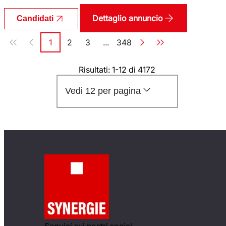
Dettaglio annuncio
Candidati
Paginazione
1
2
3
...
348
Pagina
Pagina
Pagina
Pagina
Risultati: 1-12 di 4172
Vedi 12 per pagina