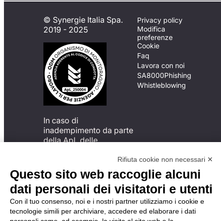
© Synergie Italia Spa.
Privacy policy
2019 - 2025
Modifica
preferenze
Cookie
Faq
Lavora con noi
SA8000
Phishing
Whistleblowing
In caso di
inadempimento da parte
della ApL delle
disposizioni
del Codice di Condotta, è
Rifiuta cookie non necessari ✕
possibile presentare un
Questo sito web raccoglie alcuni
reclamo
dati personali dei visitatori e utenti
all’Organismo di
Monitoraggio utilizzando
Con il tuo consenso, noi e i nostri partner utilizziamo i cookie e
una delle modalità
tecnologie simili per archiviare, accedere ed elaborare i dati
descritte al seguente