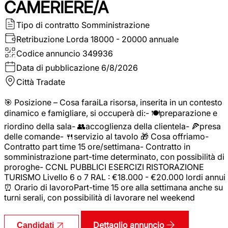
CAMERIERE/A
Tipo di contratto
Somministrazione
Retribuzione Lorda
18000 - 20000 annuale
Codice annuncio
349936
Data di pubblicazione
6/8/2026
Città
Tradate
🎯 Posizione – Cosa faraiLa risorsa, inserita in un contesto
dinamico e famigliare, si occuperà di:- 🍽️preparazione e
riordino della sala- 👥accoglienza della clientela- 🍕presa
delle comande- 🍴servizio al tavolo 🎁 Cosa offriamo-
Contratto part time 15 ore/settimana- Contratto in
somministrazione part-time determinato, con possibilità di
proroghe- CCNL PUBBLICI ESERCIZI RISTORAZIONE
TURISMO Livello 6 o 7 RAL : €18.000 - €20.000 lordi annui
⏰ Orario di lavoroPart-time 15 ore alla settimana anche su
turni serali, con possibilità di lavorare nel weekend
Dettaglio annuncio
Candidati