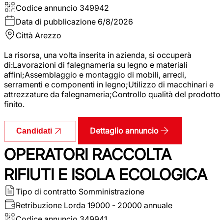
Codice annuncio
349942
Data di pubblicazione
6/8/2026
Città
Arezzo
La risorsa, una volta inserita in azienda, si occuperà
di:Lavorazioni di falegnameria su legno e materiali
affini;Assemblaggio e montaggio di mobili, arredi,
serramenti e componenti in legno;Utilizzo di macchinari e
attrezzature da falegnameria;Controllo qualità del prodott
finito.
Dettaglio annuncio
Candidati
OPERATORI RACCOLTA
RIFIUTI E ISOLA ECOLOGICA
Tipo di contratto
Somministrazione
Retribuzione Lorda
19000 - 20000 annuale
Codice annuncio
349941