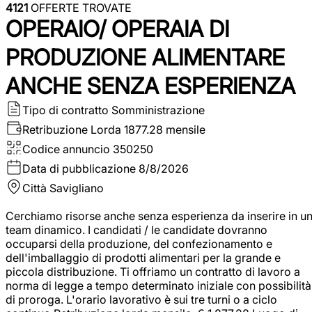
4121
OFFERTE TROVATE
OPERAIO/ OPERAIA DI
PRODUZIONE ALIMENTARE
ANCHE SENZA ESPERIENZA
Tipo di contratto
Somministrazione
Retribuzione Lorda
1877.28 mensile
Codice annuncio
350250
Data di pubblicazione
8/8/2026
Città
Savigliano
Cerchiamo risorse anche senza esperienza da inserire in u
team dinamico. I candidati / le candidate dovranno
occuparsi della produzione, del confezionamento e
dell'imballaggio di prodotti alimentari per la grande e
piccola distribuzione. Ti offriamo un contratto di lavoro a
norma di legge a tempo determinato iniziale con possibilità
di proroga. L'orario lavorativo è sui tre turni o a ciclo