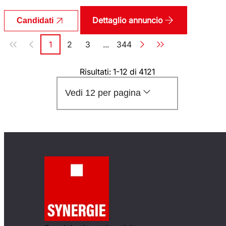
Dettaglio annuncio
Candidati
Paginazione
1
2
3
...
344
Pagina
Pagina
Pagina
Pagina
Risultati: 1-12 di 4121
Vedi 12 per pagina