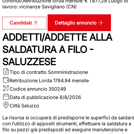
continuo.Retribuzione lorda mensile: € 1.877,28 Luogo di
lavoro: vicinanze Savigliano (CN)
Dettaglio annuncio
Candidati
ADDETTI/ADDETTE ALLA
SALDATURA A FILO -
SALUZZESE
Tipo di contratto
Somministrazione
Retribuzione Lorda
1784.94 mensile
Codice annuncio
350249
Data di pubblicazione
8/8/2026
Città
Saluzzo
La risorsa si occuperà di predisporre le superfici da saldar
con l’utilizzo di appositi strumenti, effettuare la saldatura a
filo su pezzi già predisposti ed eseguire manutenzione e