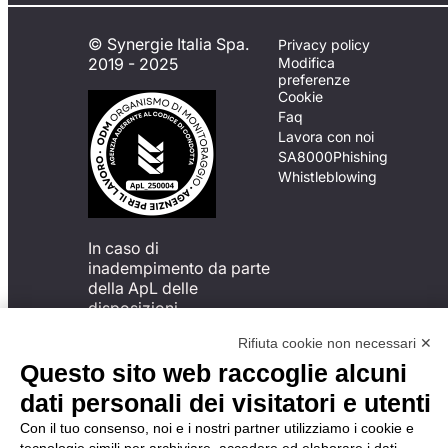
© Synergie Italia Spa.
Privacy policy
2019 - 2025
Modifica
preferenze
Cookie
Faq
Lavora con noi
SA8000
Phishing
Whistleblowing
In caso di
inadempimento da parte
della ApL delle
disposizioni
del Codice di Condotta, è
Rifiuta cookie non necessari ✕
possibile presentare un
reclamo
Questo sito web raccoglie alcuni
all’Organismo di
dati personali dei visitatori e utenti
Monitoraggio utilizzando
una delle modalità
Con il tuo consenso, noi e i nostri partner utilizziamo i cookie e