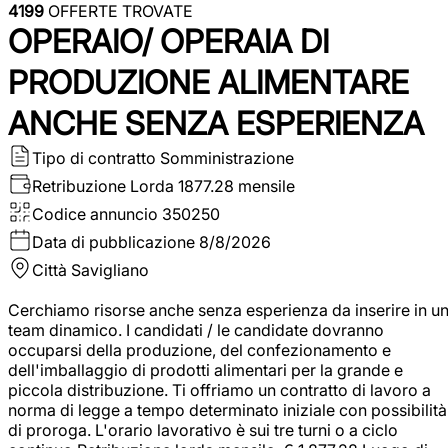
4199
OFFERTE TROVATE
OPERAIO/ OPERAIA DI
PRODUZIONE ALIMENTARE
ANCHE SENZA ESPERIENZA
Tipo di contratto
Somministrazione
Retribuzione Lorda
1877.28 mensile
Codice annuncio
350250
Data di pubblicazione
8/8/2026
Città
Savigliano
Cerchiamo risorse anche senza esperienza da inserire in u
team dinamico. I candidati / le candidate dovranno
occuparsi della produzione, del confezionamento e
dell'imballaggio di prodotti alimentari per la grande e
piccola distribuzione. Ti offriamo un contratto di lavoro a
norma di legge a tempo determinato iniziale con possibilità
di proroga. L'orario lavorativo è sui tre turni o a ciclo