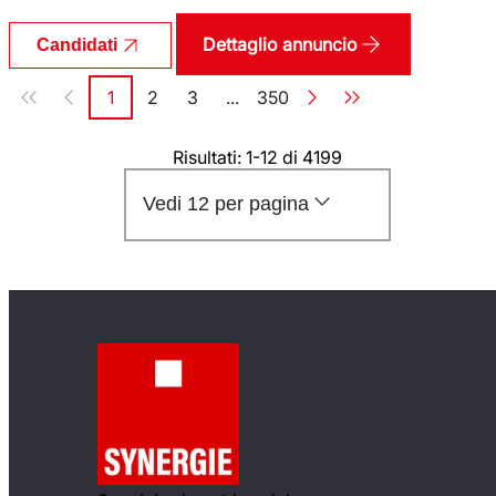
Dettaglio annuncio
Candidati
Paginazione
1
2
3
...
350
Pagina
Pagina
Pagina
Pagina
Risultati: 1-12 di 4199
Vedi 12 per pagina