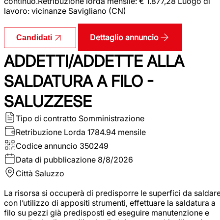
continuo.Retribuzione lorda mensile: € 1.877,28 Luogo di
lavoro: vicinanze Savigliano (CN)
Dettaglio annuncio
Candidati
ADDETTI/ADDETTE ALLA
SALDATURA A FILO -
SALUZZESE
Tipo di contratto
Somministrazione
Retribuzione Lorda
1784.94 mensile
Codice annuncio
350249
Data di pubblicazione
8/8/2026
Città
Saluzzo
La risorsa si occuperà di predisporre le superfici da saldar
con l’utilizzo di appositi strumenti, effettuare la saldatura a
filo su pezzi già predisposti ed eseguire manutenzione e