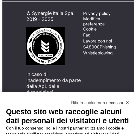
© Synergie Italia Spa.
Privacy policy
2019 - 2025
Modifica
preferenze
Cookie
Faq
Lavora con noi
SA8000
Phishing
Whistleblowing
In caso di
inadempimento da parte
della ApL delle
disposizioni
del Codice di Condotta, è
Rifiuta cookie non necessari ✕
possibile presentare un
reclamo
Questo sito web raccoglie alcuni
all’Organismo di
dati personali dei visitatori e utenti
Monitoraggio utilizzando
una delle modalità
Con il tuo consenso, noi e i nostri partner utilizziamo i cookie e