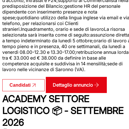
d’acconto, Intrastat e F24;supporto al Commercialista nella
predisposizione del Bilancio;gestione HR del personale
dipendente con inserimento presenze e nota
spese;quotidiano utilizzo della lingua inglese via email e vi
telefono, per relazionarsi coi Clienti
stranieri.Inquadramento, orario e sede di lavoroLa risorsa
selezionata sarà inserita come di seguito:assunzione dirett
a tempo indeterminato da lunedì 5 ottobre;orario di lavoro 
tempo pieno e in presenza, 40 ore settimanali, da lunedì a
venerdì 08.00-12.30 e 13.30-17.00;retribuzione annua lorda
tra € 33.000 ed € 38.000 da definire in base alle
competenze acquisite e suddivisa in 14 mensilità;sede di
lavoro nelle vicinanze di Saronno (VA).
Dettaglio annuncio
Candidati
ACADEMY SETTORE
LOGISTICO 📦 - SETTEMBRE
2026