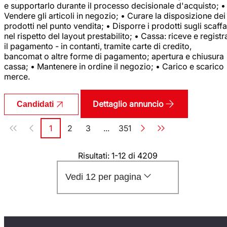
e supportarlo durante il processo decisionale d'acquisto; •
Vendere gli articoli in negozio; • Curare la disposizione dei
prodotti nel punto vendita; • Disporre i prodotti sugli scaffa
nel rispetto del layout prestabilito; • Cassa: riceve e registr
il pagamento - in contanti, tramite carte di credito,
bancomat o altre forme di pagamento; apertura e chiusura
cassa; • Mantenere in ordine il negozio; • Carico e scarico
merce.
Dettaglio annuncio
Candidati
Paginazione
1
2
3
...
351
Pagina
Pagina
Pagina
Pagina
Risultati: 1-12 di 4209
Vedi 12 per pagina