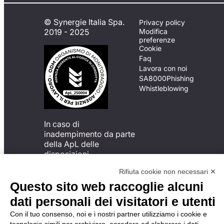
© Synergie Italia Spa.
Privacy policy
2019 - 2025
Modifica
preferenze
Cookie
Faq
Lavora con noi
SA8000
Phishing
Whistleblowing
In caso di
inadempimento da parte
della ApL delle
disposizioni
del Codice di Condotta, è
Rifiuta cookie non necessari ✕
possibile presentare un
reclamo
Questo sito web raccoglie alcuni
all’Organismo di
dati personali dei visitatori e utenti
Monitoraggio utilizzando
una delle modalità
Con il tuo consenso, noi e i nostri partner utilizziamo i cookie e