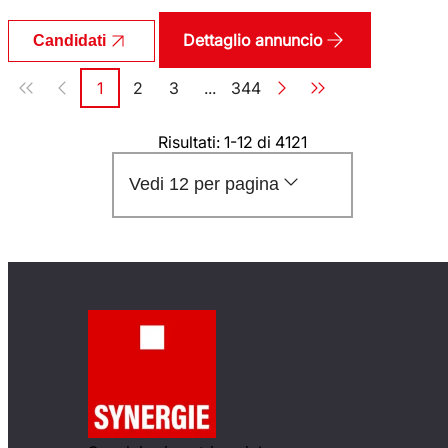
Dettaglio annuncio
Candidati
Paginazione
1
2
3
...
344
Pagina
Pagina
Pagina
Pagina
Risultati: 1-12 di 4121
Vedi 12 per pagina