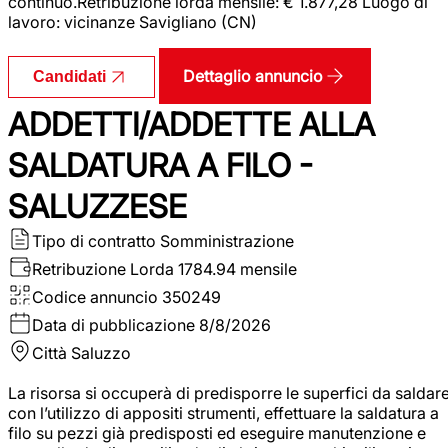
continuo.Retribuzione lorda mensile: € 1.877,28 Luogo di
lavoro: vicinanze Savigliano (CN)
Dettaglio annuncio
Candidati
ADDETTI/ADDETTE ALLA
SALDATURA A FILO -
SALUZZESE
Tipo di contratto
Somministrazione
Retribuzione Lorda
1784.94 mensile
Codice annuncio
350249
Data di pubblicazione
8/8/2026
Città
Saluzzo
La risorsa si occuperà di predisporre le superfici da saldar
con l’utilizzo di appositi strumenti, effettuare la saldatura a
filo su pezzi già predisposti ed eseguire manutenzione e