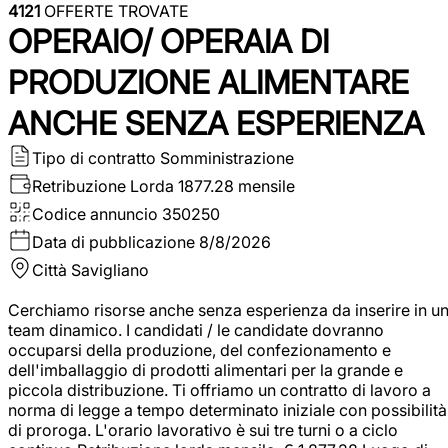
4121
OFFERTE TROVATE
OPERAIO/ OPERAIA DI
PRODUZIONE ALIMENTARE
ANCHE SENZA ESPERIENZA
Tipo di contratto
Somministrazione
Retribuzione Lorda
1877.28 mensile
Codice annuncio
350250
Data di pubblicazione
8/8/2026
Città
Savigliano
Cerchiamo risorse anche senza esperienza da inserire in u
team dinamico. I candidati / le candidate dovranno
occuparsi della produzione, del confezionamento e
dell'imballaggio di prodotti alimentari per la grande e
piccola distribuzione. Ti offriamo un contratto di lavoro a
norma di legge a tempo determinato iniziale con possibilità
di proroga. L'orario lavorativo è sui tre turni o a ciclo