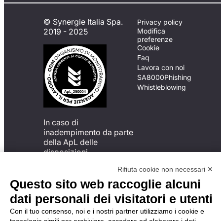
© Synergie Italia Spa.
Privacy policy
2019 - 2025
Modifica
preferenze
Cookie
Faq
Lavora con noi
SA8000
Phishing
Whistleblowing
In caso di
inadempimento da parte
della ApL delle
disposizioni
del Codice di Condotta, è
Rifiuta cookie non necessari ✕
possibile presentare un
reclamo
Questo sito web raccoglie alcuni
all’Organismo di
dati personali dei visitatori e utenti
Monitoraggio utilizzando
una delle modalità
Con il tuo consenso, noi e i nostri partner utilizziamo i cookie e