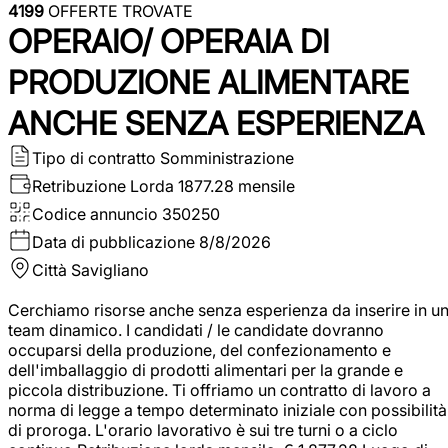
4199
OFFERTE TROVATE
OPERAIO/ OPERAIA DI
PRODUZIONE ALIMENTARE
ANCHE SENZA ESPERIENZA
Tipo di contratto
Somministrazione
Retribuzione Lorda
1877.28 mensile
Codice annuncio
350250
Data di pubblicazione
8/8/2026
Città
Savigliano
Cerchiamo risorse anche senza esperienza da inserire in u
team dinamico. I candidati / le candidate dovranno
occuparsi della produzione, del confezionamento e
dell'imballaggio di prodotti alimentari per la grande e
piccola distribuzione. Ti offriamo un contratto di lavoro a
norma di legge a tempo determinato iniziale con possibilità
di proroga. L'orario lavorativo è sui tre turni o a ciclo