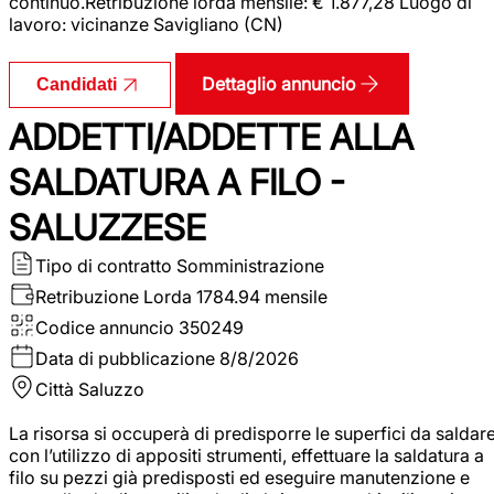
continuo.Retribuzione lorda mensile: € 1.877,28 Luogo di
lavoro: vicinanze Savigliano (CN)
Dettaglio annuncio
Candidati
ADDETTI/ADDETTE ALLA
SALDATURA A FILO -
SALUZZESE
Tipo di contratto
Somministrazione
Retribuzione Lorda
1784.94 mensile
Codice annuncio
350249
Data di pubblicazione
8/8/2026
Città
Saluzzo
La risorsa si occuperà di predisporre le superfici da saldar
con l’utilizzo di appositi strumenti, effettuare la saldatura a
filo su pezzi già predisposti ed eseguire manutenzione e