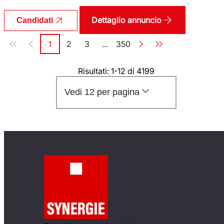
Dettaglio annuncio
Candidati
Paginazione
1
2
3
...
350
Pagina
Pagina
Pagina
Pagina
Risultati: 1-12 di 4199
Vedi 12 per pagina