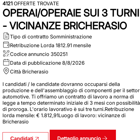
4121
OFFERTE TROVATE
OPERAI/OPERAIE SUI 3 TURNI
- VICINANZE BRICHERASIO
Tipo di contratto
Somministrazione
Retribuzione Lorda
1812.91 mensile
Codice annuncio
350251
Data di pubblicazione
8/8/2026
Città
Bricherasio
I candidati / le candidate dovranno occuparsi della
produzione e dell'assemblaggio di componenti per il setto
automotive. Ti offriamo un contratto di lavoro a norma di
legge a tempo determinato iniziale di 3 mesi con possibilità
di proroga. L'orario lavorativo è sui tre turni.Retribuzione
lorda mensile: € 1.812,91Luogo di lavoro: vicinanze di
Bricherasio
Dettaglio annuncio
Candidati