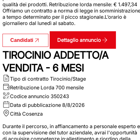
qualità dei prodotti. Retribuzione lorda mensile: € 1.497,34
Offriamo un contratto a norma di legge in somministrazion
a tempo determinato per il picco stagionale.L’orario è
giornaliero dal lunedì al sabato.
Dettaglio annuncio
Candidati
TIROCINIO ADDETTO/A
VENDITA - 6 MESI
Tipo di contratto
Tirocinio/Stage
Retribuzione Lorda
700 mensile
Codice annuncio
350243
Data di pubblicazione
8/8/2026
Città
Cosenza
Durante il percorso, in affiancamento a personale esperto e
con la supervisione del tutor aziendale, avrai l'opportunità
di acquisire competenze in:allestimento e riordino della