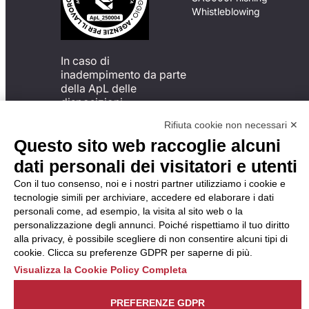
Whistleblowing
In caso di
inadempimento da parte
della ApL delle
disposizioni
del Codice di Condotta, è
Rifiuta cookie non necessari ✕
possibile presentare un
Questo sito web raccoglie alcuni
reclamo
all’Organismo di
dati personali dei visitatori e utenti
Monitoraggio utilizzando
Con il tuo consenso, noi e i nostri partner utilizziamo i cookie e
una delle modalità
tecnologie simili per archiviare, accedere ed elaborare i dati
descritte al seguente
personali come, ad esempio, la visita al sito web o la
indirizzo web
personalizzazione degli annunci. Poiché rispettiamo il tuo diritto
https://odm-
alla privacy, è possibile scegliere di non consentire alcuni tipi di
agenzielavoro.it/reclami/
.
cookie. Clicca su preferenze GDPR per saperne di più.
Visualizza la Cookie Policy Completa
PREFERENZE GDPR