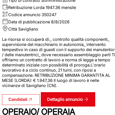
Tipo di contratto
Somministrazione
Retribuzione Lorda
1947.36 mensile
Codice annuncio
350247
Data di pubblicazione
8/8/2026
Città
Savigliano
La risorsa si occuperà di:_ controllo qualità componenti_
supervisione del macchinario in autonomia_ intervento
tempestivo in caso di guasti con il supporto dei manutentor
/ delle manutentrici_ dove necessario assemblaggio parti T
offriamo un contratto di lavoro a norma di legge a tempo
determinato iniziale con possibilità di proroga.L'orario
lavorativo è a ciclo continuo, 21 turni, con riposi a
compensazione. RETRIBUZIONE MINIMA GARANTITA AL
MESE (LORDA): € 1.947,36 Il luogo di lavoro è nelle
vicinanze di Savigliano (CN).
Dettaglio annuncio
Candidati
OPERAIO/ OPERAIA