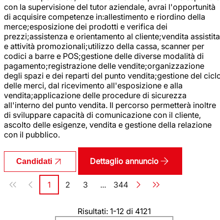
con la supervisione del tutor aziendale, avrai l'opportunità
di acquisire competenze in:allestimento e riordino della
merce;esposizione dei prodotti e verifica dei
prezzi;assistenza e orientamento al cliente;vendita assistita
e attività promozionali;utilizzo della cassa, scanner per
codici a barre e POS;gestione delle diverse modalità di
pagamento;registrazione delle vendite;organizzazione
degli spazi e dei reparti del punto vendita;gestione del cicl
delle merci, dal ricevimento all'esposizione e alla
vendita;applicazione delle procedure di sicurezza
all'interno del punto vendita. Il percorso permetterà inoltre
di sviluppare capacità di comunicazione con il cliente,
ascolto delle esigenze, vendita e gestione della relazione
con il pubblico.
Dettaglio annuncio
Candidati
Paginazione
1
2
3
...
344
Pagina
Pagina
Pagina
Pagina
Risultati: 1-12 di 4121