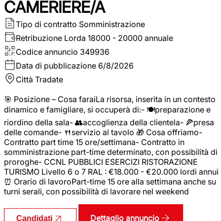
CAMERIERE/A
Tipo di contratto
Somministrazione
Retribuzione Lorda
18000 - 20000 annuale
Codice annuncio
349936
Data di pubblicazione
6/8/2026
Città
Tradate
🎯 Posizione – Cosa faraiLa risorsa, inserita in un contesto
dinamico e famigliare, si occuperà di:- 🍽️preparazione e
riordino della sala- 👥accoglienza della clientela- 🍕presa
delle comande- 🍴servizio al tavolo 🎁 Cosa offriamo-
Contratto part time 15 ore/settimana- Contratto in
somministrazione part-time determinato, con possibilità di
proroghe- CCNL PUBBLICI ESERCIZI RISTORAZIONE
TURISMO Livello 6 o 7 RAL : €18.000 - €20.000 lordi annui
⏰ Orario di lavoroPart-time 15 ore alla settimana anche su
turni serali, con possibilità di lavorare nel weekend
Dettaglio annuncio
Candidati