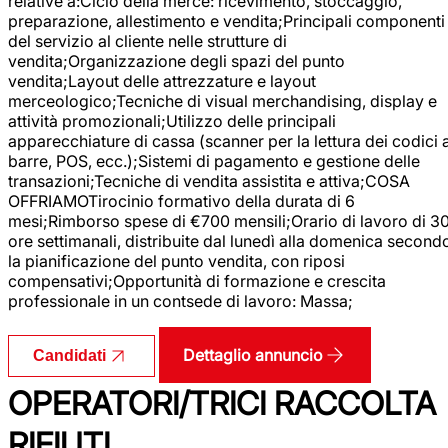
relative a:Ciclo della merce: ricevimento, stoccaggio,
preparazione, allestimento e vendita;Principali componenti
del servizio al cliente nelle strutture di
vendita;Organizzazione degli spazi del punto
vendita;Layout delle attrezzature e layout
merceologico;Tecniche di visual merchandising, display e
attività promozionali;Utilizzo delle principali
apparecchiature di cassa (scanner per la lettura dei codici 
barre, POS, ecc.);Sistemi di pagamento e gestione delle
transazioni;Tecniche di vendita assistita e attiva;COSA
OFFRIAMOTirocinio formativo della durata di 6
mesi;Rimborso spese di €700 mensili;Orario di lavoro di 3
ore settimanali, distribuite dal lunedì alla domenica second
la pianificazione del punto vendita, con riposi
compensativi;Opportunità di formazione e crescita
professionale in un contsede di lavoro: Massa;
Dettaglio annuncio
Candidati
OPERATORI/TRICI RACCOLTA
RIFIUTI