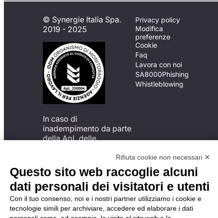
© Synergie Italia Spa.
Privacy policy
2019 - 2025
Modifica
preferenze
Cookie
Faq
Lavora con noi
SA8000
Phishing
Whistleblowing
In caso di
inadempimento da parte
della ApL delle
disposizioni
del Codice di Condotta, è
Rifiuta cookie non necessari ✕
possibile presentare un
Questo sito web raccoglie alcuni
reclamo
dati personali dei visitatori e utenti
all’Organismo di
Monitoraggio utilizzando
Con il tuo consenso, noi e i nostri partner utilizziamo i cookie e
una delle modalità
tecnologie simili per archiviare, accedere ed elaborare i dati
descritte al seguente