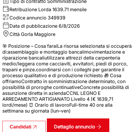
Tipo di contratto
Somministrazione
Retribuzione Lorda
1639.71 mensile
Codice annuncio
349939
Data di pubblicazione
6/8/2026
Città
Gorla Maggiore
🎯 Posizione – Cosa faraiLa risorsa selezionata si occuperà
di:assemblaggio e montaggio bancalimovimentazione e
riparazione bancaliutilizzare attrezzi della carpenteria
medio/leggera come cacciaviti, avvitatori, piedi di porco,
trapani e pinze.coordinarsi con i colleghi per garantire il
processo qualitativo e di produzione richiesto 🎁 Cosa
offriamoContratto in somministrazione determinato, con
possibilità di proroghe continuativeConcrete possibilità di
assunzione diretta in aziendaCCNL LEGNO E
ARREDAMENTO ARTIGIANATO Livello 4 (€ 1639,71
lordi/mese) ⏰ Orario di lavoroFull-time 40 ore alla
settimana su giornata (lun–ven)
Dettaglio annuncio
Candidati