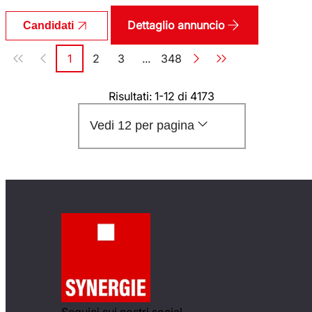
Dettaglio annuncio
Candidati
Paginazione
1
2
3
...
348
Pagina
Pagina
Pagina
Pagina
Risultati: 1-12 di 4173
Vedi 12 per pagina