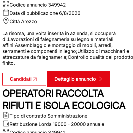
Codice annuncio
349942
Data di pubblicazione
6/8/2026
Città
Arezzo
La risorsa, una volta inserita in azienda, si occuperà
di:Lavorazioni di falegnameria su legno e materiali
affini;Assemblaggio e montaggio di mobili, arredi,
serramenti e componenti in legno;Utilizzo di macchinari e
attrezzature da falegnameria;Controllo qualità del prodott
finito.
Dettaglio annuncio
Candidati
OPERATORI RACCOLTA
RIFIUTI E ISOLA ECOLOGICA
Tipo di contratto
Somministrazione
Retribuzione Lorda
19000 - 20000 annuale
Codice annuncio
349941