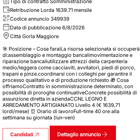
Tipo di contratto
Somministrazione
Retribuzione Lorda
1639.71 mensile
Codice annuncio
349939
Data di pubblicazione
6/8/2026
Città
Gorla Maggiore
🎯 Posizione – Cosa faraiLa risorsa selezionata si occuperà
di:assemblaggio e montaggio bancalimovimentazione e
riparazione bancaliutilizzare attrezzi della carpenteria
medio/leggera come cacciaviti, avvitatori, piedi di porco,
trapani e pinze.coordinarsi con i colleghi per garantire il
processo qualitativo e di produzione richiesto 🎁 Cosa
offriamoContratto in somministrazione determinato, con
possibilità di proroghe continuativeConcrete possibilità di
assunzione diretta in aziendaCCNL LEGNO E
ARREDAMENTO ARTIGIANATO Livello 4 (€ 1639,71
lordi/mese) ⏰ Orario di lavoroFull-time 40 ore alla
settimana su giornata (lun–ven)
Dettaglio annuncio
Candidati