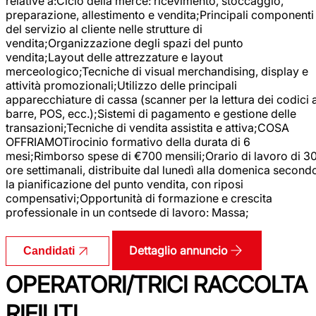
relative a:Ciclo della merce: ricevimento, stoccaggio,
preparazione, allestimento e vendita;Principali componenti
del servizio al cliente nelle strutture di
vendita;Organizzazione degli spazi del punto
vendita;Layout delle attrezzature e layout
merceologico;Tecniche di visual merchandising, display e
attività promozionali;Utilizzo delle principali
apparecchiature di cassa (scanner per la lettura dei codici 
barre, POS, ecc.);Sistemi di pagamento e gestione delle
transazioni;Tecniche di vendita assistita e attiva;COSA
OFFRIAMOTirocinio formativo della durata di 6
mesi;Rimborso spese di €700 mensili;Orario di lavoro di 3
ore settimanali, distribuite dal lunedì alla domenica second
la pianificazione del punto vendita, con riposi
compensativi;Opportunità di formazione e crescita
professionale in un contsede di lavoro: Massa;
Dettaglio annuncio
Candidati
OPERATORI/TRICI RACCOLTA
RIFIUTI