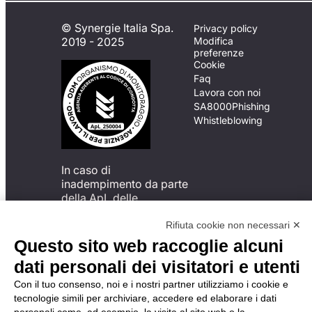
© Synergie Italia Spa.
Privacy policy
2019 - 2025
Modifica
preferenze
Cookie
Faq
Lavora con noi
SA8000
Phishing
Whistleblowing
In caso di
inadempimento da parte
della ApL delle
disposizioni
del Codice di Condotta, è
Rifiuta cookie non necessari ✕
possibile presentare un
Questo sito web raccoglie alcuni
reclamo
dati personali dei visitatori e utenti
all’Organismo di
Monitoraggio utilizzando
Con il tuo consenso, noi e i nostri partner utilizziamo i cookie e
una delle modalità
tecnologie simili per archiviare, accedere ed elaborare i dati
descritte al seguente