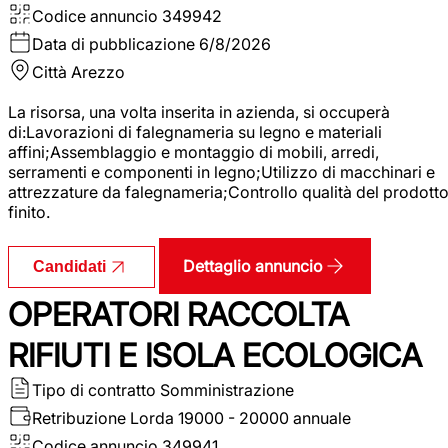
Codice annuncio
349942
Data di pubblicazione
6/8/2026
Città
Arezzo
La risorsa, una volta inserita in azienda, si occuperà
di:Lavorazioni di falegnameria su legno e materiali
affini;Assemblaggio e montaggio di mobili, arredi,
serramenti e componenti in legno;Utilizzo di macchinari e
attrezzature da falegnameria;Controllo qualità del prodott
finito.
Dettaglio annuncio
Candidati
OPERATORI RACCOLTA
RIFIUTI E ISOLA ECOLOGICA
Tipo di contratto
Somministrazione
Retribuzione Lorda
19000 - 20000 annuale
Codice annuncio
349941