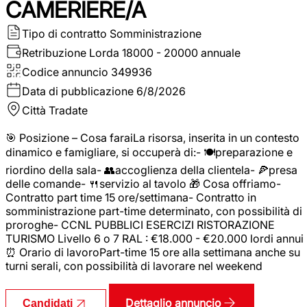
CAMERIERE/A
Tipo di contratto
Somministrazione
Retribuzione Lorda
18000 - 20000 annuale
Codice annuncio
349936
Data di pubblicazione
6/8/2026
Città
Tradate
🎯 Posizione – Cosa faraiLa risorsa, inserita in un contesto
dinamico e famigliare, si occuperà di:- 🍽️preparazione e
riordino della sala- 👥accoglienza della clientela- 🍕presa
delle comande- 🍴servizio al tavolo 🎁 Cosa offriamo-
Contratto part time 15 ore/settimana- Contratto in
somministrazione part-time determinato, con possibilità di
proroghe- CCNL PUBBLICI ESERCIZI RISTORAZIONE
TURISMO Livello 6 o 7 RAL : €18.000 - €20.000 lordi annui
⏰ Orario di lavoroPart-time 15 ore alla settimana anche su
turni serali, con possibilità di lavorare nel weekend
Dettaglio annuncio
Candidati