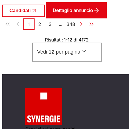
Dettaglio annuncio
Candidati
Paginazione
1
2
3
...
348
Pagina
Pagina
Pagina
Pagina
Risultati: 1-12 di 4172
Vedi 12 per pagina