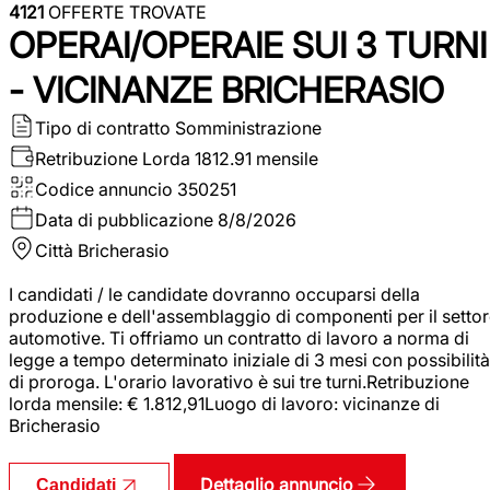
4121
OFFERTE TROVATE
OPERAI/OPERAIE SUI 3 TURNI
- VICINANZE BRICHERASIO
Tipo di contratto
Somministrazione
Retribuzione Lorda
1812.91 mensile
Codice annuncio
350251
Data di pubblicazione
8/8/2026
Città
Bricherasio
I candidati / le candidate dovranno occuparsi della
produzione e dell'assemblaggio di componenti per il setto
automotive. Ti offriamo un contratto di lavoro a norma di
legge a tempo determinato iniziale di 3 mesi con possibilità
di proroga. L'orario lavorativo è sui tre turni.Retribuzione
lorda mensile: € 1.812,91Luogo di lavoro: vicinanze di
Bricherasio
Dettaglio annuncio
Candidati