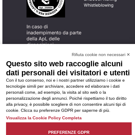
Whistleblowing
In caso di
inadempimento da parte
della ApL delle
disposizioni
del Codice di Condotta, è
Rifiuta cookie non necessari ✕
possibile presentare un
Questo sito web raccoglie alcuni
reclamo
all’Organismo di
dati personali dei visitatori e utenti
Monitoraggio utilizzando
Con il tuo consenso, noi e i nostri partner utilizziamo i cookie e
una delle modalità
tecnologie simili per archiviare, accedere ed elaborare i dati
descritte al seguente
personali come, ad esempio, la visita al sito web o la
indirizzo web
personalizzazione degli annunci. Poiché rispettiamo il tuo diritto
https://odm-
alla privacy, è possibile scegliere di non consentire alcuni tipi di
agenzielavoro.it/reclami/
.
cookie. Clicca su preferenze GDPR per saperne di più.
Visualizza la Cookie Policy Completa
PREFERENZE GDPR