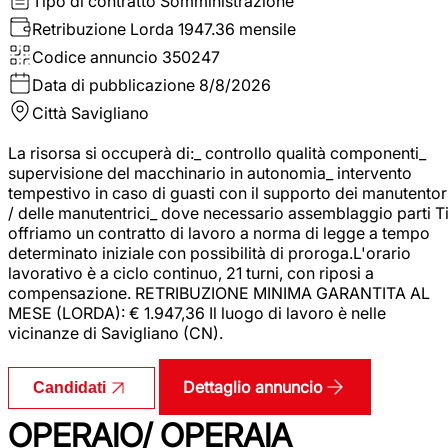
Tipo di contratto
Somministrazione
Retribuzione Lorda
1947.36 mensile
Codice annuncio
350247
Data di pubblicazione
8/8/2026
Città
Savigliano
La risorsa si occuperà di:_ controllo qualità componenti_
supervisione del macchinario in autonomia_ intervento
tempestivo in caso di guasti con il supporto dei manutentor
/ delle manutentrici_ dove necessario assemblaggio parti T
offriamo un contratto di lavoro a norma di legge a tempo
determinato iniziale con possibilità di proroga.L'orario
lavorativo è a ciclo continuo, 21 turni, con riposi a
compensazione. RETRIBUZIONE MINIMA GARANTITA AL
MESE (LORDA): € 1.947,36 Il luogo di lavoro è nelle
vicinanze di Savigliano (CN).
Dettaglio annuncio
Candidati
OPERAIO/ OPERAIA