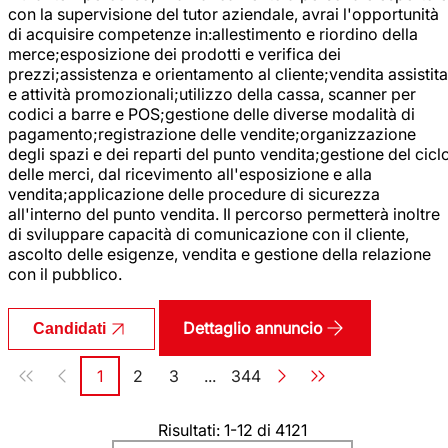
con la supervisione del tutor aziendale, avrai l'opportunità
di acquisire competenze in:allestimento e riordino della
merce;esposizione dei prodotti e verifica dei
prezzi;assistenza e orientamento al cliente;vendita assistita
e attività promozionali;utilizzo della cassa, scanner per
codici a barre e POS;gestione delle diverse modalità di
pagamento;registrazione delle vendite;organizzazione
degli spazi e dei reparti del punto vendita;gestione del cicl
delle merci, dal ricevimento all'esposizione e alla
vendita;applicazione delle procedure di sicurezza
all'interno del punto vendita. Il percorso permetterà inoltre
di sviluppare capacità di comunicazione con il cliente,
ascolto delle esigenze, vendita e gestione della relazione
con il pubblico.
Dettaglio annuncio
Candidati
Paginazione
1
2
3
...
344
Pagina
Pagina
Pagina
Pagina
Risultati: 1-12 di 4121