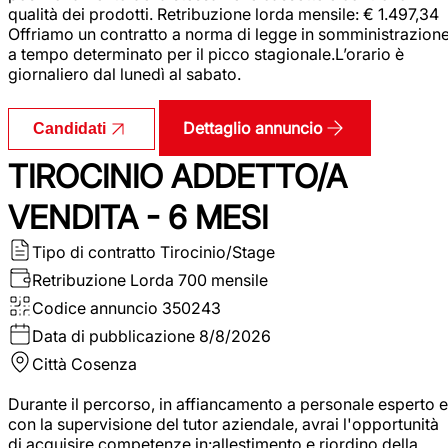
qualità dei prodotti. Retribuzione lorda mensile: € 1.497,34
Offriamo un contratto a norma di legge in somministrazion
a tempo determinato per il picco stagionale.L’orario è
giornaliero dal lunedì al sabato.
Dettaglio annuncio
Candidati
TIROCINIO ADDETTO/A
VENDITA - 6 MESI
Tipo di contratto
Tirocinio/Stage
Retribuzione Lorda
700 mensile
Codice annuncio
350243
Data di pubblicazione
8/8/2026
Città
Cosenza
Durante il percorso, in affiancamento a personale esperto e
con la supervisione del tutor aziendale, avrai l'opportunità
di acquisire competenze in:allestimento e riordino della