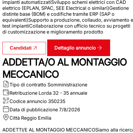
impianti automatizzatiSviluppo schemi elettrici con CAD
elettrico (EPLAN, SPAC, SEE Electrical o similari)Gestione
distinte base (BOM) e codifiche tramite ERP (SAP o
equivalenti)Supporto a produzione, collaudo, avviamento 
test impiantiCollaborazione con ufficio tecnico su progetti
di customizzazione e miglioramento prodotto
Dettaglio annuncio
Candidati
ADDETTA/O AL MONTAGGIO
MECCANICO
Tipo di contratto
Somministrazione
Retribuzione Lorda
32 - 35 annuale
Codice annuncio
350235
Data di pubblicazione
7/8/2026
Città
Reggio Emilia
ADDETTI/E AL MONTAGGIO MECCANICOSiamo alla ricerc