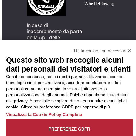
Whistleblowing
In caso di
inadempimento da parte
della ApL delle
disposizioni
del Codice di Condotta, è
Rifiuta cookie non necessari ✕
possibile presentare un
Questo sito web raccoglie alcuni
reclamo
dati personali dei visitatori e utenti
all’Organismo di
Monitoraggio utilizzando
Con il tuo consenso, noi e i nostri partner utilizziamo i cookie e
una delle modalità
tecnologie simili per archiviare, accedere ed elaborare i dati
descritte al seguente
personali come, ad esempio, la visita al sito web o la
indirizzo web
personalizzazione degli annunci. Poiché rispettiamo il tuo diritto
https://odm-
alla privacy, è possibile scegliere di non consentire alcuni tipi di
agenzielavoro.it/reclami/
.
cookie. Clicca su preferenze GDPR per saperne di più.
Visualizza la Cookie Policy Completa
PREFERENZE GDPR