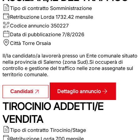
Tipo di contratto
Somministrazione
Retribuzione Lorda
1732.42 mensile
Codice annuncio
350227
Data di pubblicazione
7/8/2026
Città
Torre Orsaia
Il/la candidato/a lavorerà presso un Ente comunale situato
nella provincia di Salerno (zona Sud).Si occuperà di
controllo e gestione del traffico nelle zone assegnate sul
territorio comunale.
Dettaglio annuncio
Candidati
TIROCINIO ADDETTI/E
VENDITA
Tipo di contratto
Tirocinio/Stage
Retribuzione Lorda
700 mensile