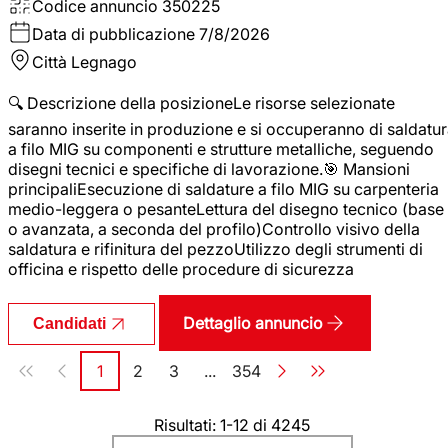
Codice annuncio
350225
Data di pubblicazione
7/8/2026
Città
Legnago
🔍 Descrizione della posizioneLe risorse selezionate
saranno inserite in produzione e si occuperanno di saldatu
a filo MIG su componenti e strutture metalliche, seguendo
disegni tecnici e specifiche di lavorazione.🎯 Mansioni
principaliEsecuzione di saldature a filo MIG su carpenteria
medio-leggera o pesanteLettura del disegno tecnico (base
o avanzata, a seconda del profilo)Controllo visivo della
saldatura e rifinitura del pezzoUtilizzo degli strumenti di
officina e rispetto delle procedure di sicurezza
Dettaglio annuncio
Candidati
Paginazione
1
2
3
...
354
Pagina
Pagina
Pagina
Pagina
Risultati: 1-12 di 4245