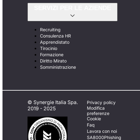
SERVIZI PER LE AZIENDE
Recruiting
Consulenza HR
Apprendistato
Tirocinio
Formazione
Diritto Mirato
Somministrazione
© Synergie Italia Spa.
Privacy policy
2019 - 2025
Modifica
preferenze
Cookie
Faq
Lavora con noi
SA8000
Phishing