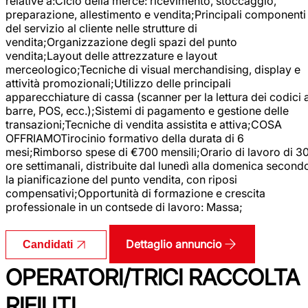
relative a:Ciclo della merce: ricevimento, stoccaggio,
preparazione, allestimento e vendita;Principali componenti
del servizio al cliente nelle strutture di
vendita;Organizzazione degli spazi del punto
vendita;Layout delle attrezzature e layout
merceologico;Tecniche di visual merchandising, display e
attività promozionali;Utilizzo delle principali
apparecchiature di cassa (scanner per la lettura dei codici 
barre, POS, ecc.);Sistemi di pagamento e gestione delle
transazioni;Tecniche di vendita assistita e attiva;COSA
OFFRIAMOTirocinio formativo della durata di 6
mesi;Rimborso spese di €700 mensili;Orario di lavoro di 3
ore settimanali, distribuite dal lunedì alla domenica second
la pianificazione del punto vendita, con riposi
compensativi;Opportunità di formazione e crescita
professionale in un contsede di lavoro: Massa;
Dettaglio annuncio
Candidati
OPERATORI/TRICI RACCOLTA
RIFIUTI