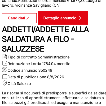
continuo.Retribuzione lorda mensile: € 1.877,28 Luogo di
lavoro: vicinanze Savigliano (CN)
Dettaglio annuncio
Candidati
ADDETTI/ADDETTE ALLA
SALDATURA A FILO -
SALUZZESE
Tipo di contratto
Somministrazione
Retribuzione Lorda
1784.94 mensile
Codice annuncio
350249
Data di pubblicazione
8/8/2026
Città
Saluzzo
La risorsa si occuperà di predisporre le superfici da saldar
con l’utilizzo di appositi strumenti, effettuare la saldatura a
filo su pezzi già predisposti ed eseguire manutenzione e