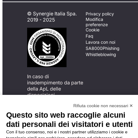
© Synergie Italia Spa.
Privacy policy
2019 - 2025
Modifica
preferenze
Cookie
Faq
Lavora con noi
SA8000
Phishing
Whistleblowing
In caso di
inadempimento da parte
della ApL delle
disposizioni
del Codice di Condotta, è
Rifiuta cookie non necessari ✕
possibile presentare un
reclamo
Questo sito web raccoglie alcuni
all’Organismo di
dati personali dei visitatori e utenti
Monitoraggio utilizzando
una delle modalità
Con il tuo consenso, noi e i nostri partner utilizziamo i cookie e