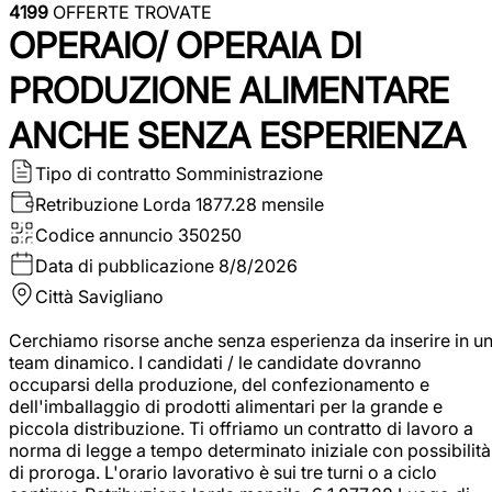
4199
OFFERTE TROVATE
OPERAIO/ OPERAIA DI
PRODUZIONE ALIMENTARE
ANCHE SENZA ESPERIENZA
Tipo di contratto
Somministrazione
Retribuzione Lorda
1877.28 mensile
Codice annuncio
350250
Data di pubblicazione
8/8/2026
Città
Savigliano
Cerchiamo risorse anche senza esperienza da inserire in u
team dinamico. I candidati / le candidate dovranno
occuparsi della produzione, del confezionamento e
dell'imballaggio di prodotti alimentari per la grande e
piccola distribuzione. Ti offriamo un contratto di lavoro a
norma di legge a tempo determinato iniziale con possibilità
di proroga. L'orario lavorativo è sui tre turni o a ciclo