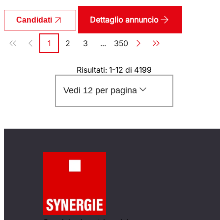
Dettaglio annuncio
Candidati
Paginazione
1
2
3
...
350
Pagina
Pagina
Pagina
Pagina
Risultati: 1-12 di 4199
Vedi 12 per pagina