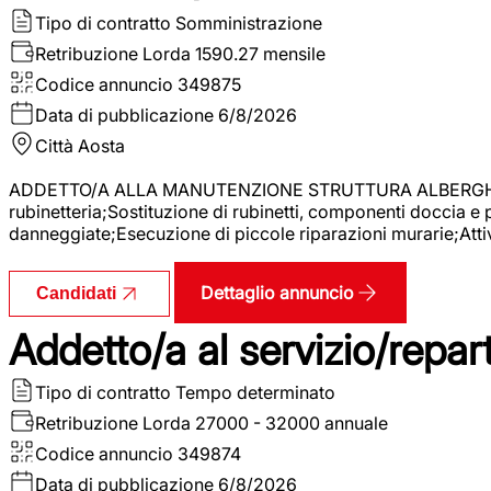
Tipo di contratto
Somministrazione
Retribuzione Lorda
1590.27 mensile
Codice annuncio
349875
Data di pubblicazione
6/8/2026
Città
Aosta
ADDETTO/A ALLA MANUTENZIONE STRUTTURA ALBERGHIERA La r
rubinetteria;Sostituzione di rubinetti, componenti doccia e
danneggiate;Esecuzione di piccole riparazioni murarie;Attivi
Dettaglio annuncio
Candidati
Addetto/a al servizio/repar
Tipo di contratto
Tempo determinato
Retribuzione Lorda
27000 - 32000 annuale
Codice annuncio
349874
Data di pubblicazione
6/8/2026