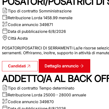
POSATORI/POSATRICI DI
Tipo di contratto
Somministrazione
Retribuzione Lorda
1458.99 mensile
Codice annuncio
349871
Data di pubblicazione
6/8/2026
Città
Aosta
POSATORI/POSATRICI DI SERRAMENTI La/le risorse selezionat
serramenti. Offriranno, inoltre, supporto in attività di man
Dettaglio annuncio
Candidati
ADDETTO/A AL BACK OF
Tipo di contratto
Tempo determinato
Retribuzione Lorda
25000 - 28000 annuale
Codice annuncio
349870
Data di pubblicazione
6/8/2026