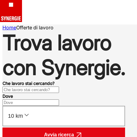
Home
Offerte di lavoro
Trova lavoro
con Synergie.
Che lavoro stai cercando?
Dove
10 km
Avvia ricerca