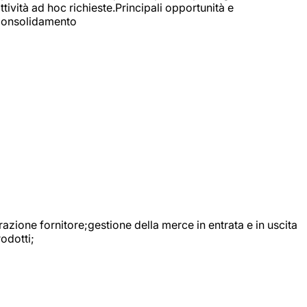
ttività ad hoc richieste.Principali opportunità e
e Consolidamento
urazione fornitore;gestione della merce in entrata e in uscita
odotti;