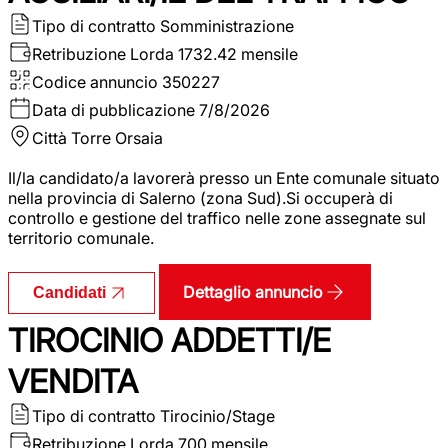
Tipo di contratto
Somministrazione
Retribuzione Lorda
1732.42 mensile
Codice annuncio
350227
Data di pubblicazione
7/8/2026
Città
Torre Orsaia
Il/la candidato/a lavorerà presso un Ente comunale situato
nella provincia di Salerno (zona Sud).Si occuperà di
controllo e gestione del traffico nelle zone assegnate sul
territorio comunale.
Dettaglio annuncio
Candidati
TIROCINIO ADDETTI/E
VENDITA
Tipo di contratto
Tirocinio/Stage
Retribuzione Lorda
700 mensile