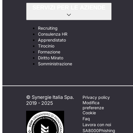
SERVIZI PER LE AZIENDE
Recruiting
Consulenza HR
Apprendistato
Tirocinio
Formazione
Diritto Mirato
Somministrazione
© Synergie Italia Spa.
Privacy policy
2019 - 2025
Modifica
preferenze
Cookie
Faq
Lavora con noi
SA8000
Phishing