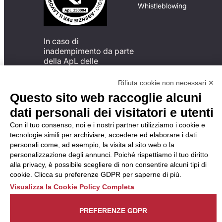
Whistleblowing
In caso di
inadempimento da parte
della ApL delle
disposizioni
del Codice di Condotta, è
Rifiuta cookie non necessari ✕
possibile presentare un
Questo sito web raccoglie alcuni
reclamo
dati personali dei visitatori e utenti
all’Organismo di
Monitoraggio utilizzando
Con il tuo consenso, noi e i nostri partner utilizziamo i cookie e
una delle modalità
tecnologie simili per archiviare, accedere ed elaborare i dati
descritte al seguente
personali come, ad esempio, la visita al sito web o la
indirizzo web
personalizzazione degli annunci. Poiché rispettiamo il tuo diritto
https://odm-
alla privacy, è possibile scegliere di non consentire alcuni tipi di
agenzielavoro.it/reclami/
.
cookie. Clicca su preferenze GDPR per saperne di più.
Visualizza la Cookie Policy Completa
PREFERENZE GDPR