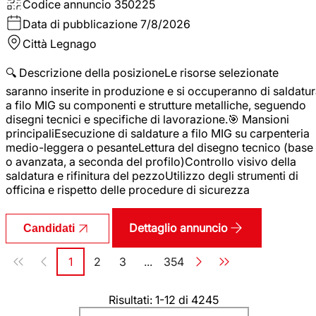
Codice annuncio
350225
Data di pubblicazione
7/8/2026
Città
Legnago
🔍 Descrizione della posizioneLe risorse selezionate
saranno inserite in produzione e si occuperanno di saldatu
a filo MIG su componenti e strutture metalliche, seguendo
disegni tecnici e specifiche di lavorazione.🎯 Mansioni
principaliEsecuzione di saldature a filo MIG su carpenteria
medio-leggera o pesanteLettura del disegno tecnico (base
o avanzata, a seconda del profilo)Controllo visivo della
saldatura e rifinitura del pezzoUtilizzo degli strumenti di
officina e rispetto delle procedure di sicurezza
Dettaglio annuncio
Candidati
Paginazione
1
2
3
...
354
Pagina
Pagina
Pagina
Pagina
Risultati: 1-12 di 4245