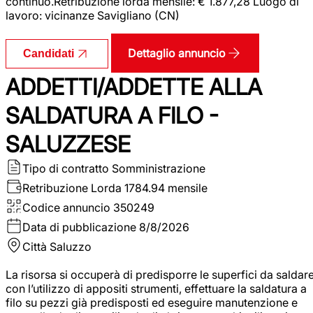
continuo.Retribuzione lorda mensile: € 1.877,28 Luogo di
lavoro: vicinanze Savigliano (CN)
Dettaglio annuncio
Candidati
ADDETTI/ADDETTE ALLA
SALDATURA A FILO -
SALUZZESE
Tipo di contratto
Somministrazione
Retribuzione Lorda
1784.94 mensile
Codice annuncio
350249
Data di pubblicazione
8/8/2026
Città
Saluzzo
La risorsa si occuperà di predisporre le superfici da saldar
con l’utilizzo di appositi strumenti, effettuare la saldatura a
filo su pezzi già predisposti ed eseguire manutenzione e