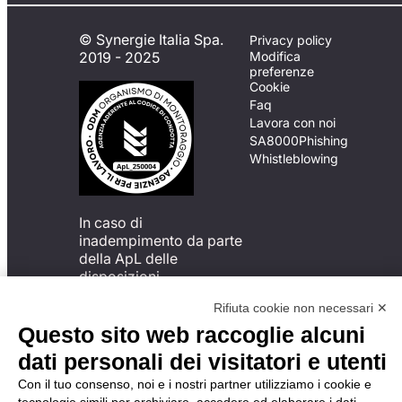
© Synergie Italia Spa.
Privacy policy
2019 - 2025
Modifica
preferenze
Cookie
Faq
Lavora con noi
SA8000
Phishing
Whistleblowing
In caso di
inadempimento da parte
della ApL delle
disposizioni
del Codice di Condotta, è
Rifiuta cookie non necessari ✕
possibile presentare un
reclamo
Questo sito web raccoglie alcuni
all’Organismo di
dati personali dei visitatori e utenti
Monitoraggio utilizzando
una delle modalità
Con il tuo consenso, noi e i nostri partner utilizziamo i cookie e