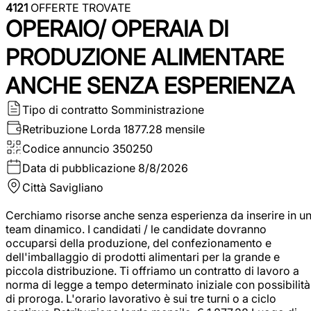
4121
OFFERTE TROVATE
OPERAIO/ OPERAIA DI
PRODUZIONE ALIMENTARE
ANCHE SENZA ESPERIENZA
Tipo di contratto
Somministrazione
Retribuzione Lorda
1877.28 mensile
Codice annuncio
350250
Data di pubblicazione
8/8/2026
Città
Savigliano
Cerchiamo risorse anche senza esperienza da inserire in u
team dinamico. I candidati / le candidate dovranno
occuparsi della produzione, del confezionamento e
dell'imballaggio di prodotti alimentari per la grande e
piccola distribuzione. Ti offriamo un contratto di lavoro a
norma di legge a tempo determinato iniziale con possibilità
di proroga. L'orario lavorativo è sui tre turni o a ciclo