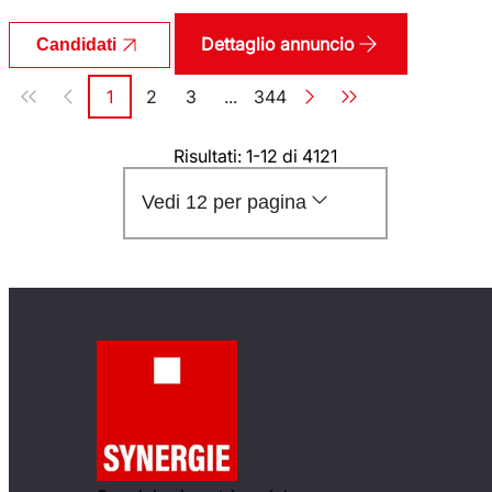
Dettaglio annuncio
Candidati
Paginazione
1
2
3
...
344
Pagina
Pagina
Pagina
Pagina
Risultati: 1-12 di 4121
Vedi 12 per pagina