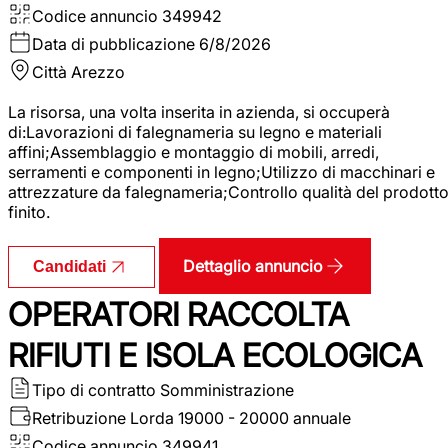
Codice annuncio
349942
Data di pubblicazione
6/8/2026
Città
Arezzo
La risorsa, una volta inserita in azienda, si occuperà
di:Lavorazioni di falegnameria su legno e materiali
affini;Assemblaggio e montaggio di mobili, arredi,
serramenti e componenti in legno;Utilizzo di macchinari e
attrezzature da falegnameria;Controllo qualità del prodott
finito.
Dettaglio annuncio
Candidati
OPERATORI RACCOLTA
RIFIUTI E ISOLA ECOLOGICA
Tipo di contratto
Somministrazione
Retribuzione Lorda
19000 - 20000 annuale
Codice annuncio
349941