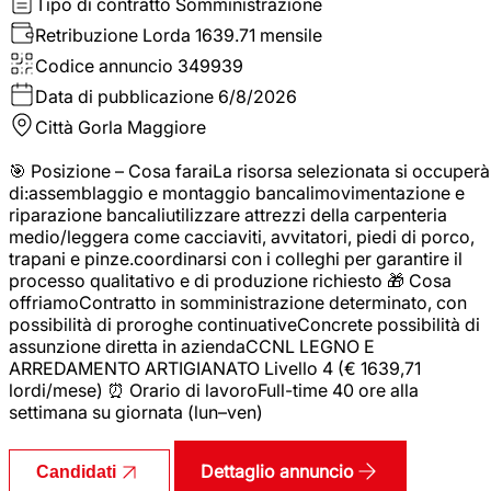
Tipo di contratto
Somministrazione
Retribuzione Lorda
1639.71 mensile
Codice annuncio
349939
Data di pubblicazione
6/8/2026
Città
Gorla Maggiore
🎯 Posizione – Cosa faraiLa risorsa selezionata si occuperà
di:assemblaggio e montaggio bancalimovimentazione e
riparazione bancaliutilizzare attrezzi della carpenteria
medio/leggera come cacciaviti, avvitatori, piedi di porco,
trapani e pinze.coordinarsi con i colleghi per garantire il
processo qualitativo e di produzione richiesto 🎁 Cosa
offriamoContratto in somministrazione determinato, con
possibilità di proroghe continuativeConcrete possibilità di
assunzione diretta in aziendaCCNL LEGNO E
ARREDAMENTO ARTIGIANATO Livello 4 (€ 1639,71
lordi/mese) ⏰ Orario di lavoroFull-time 40 ore alla
settimana su giornata (lun–ven)
Dettaglio annuncio
Candidati