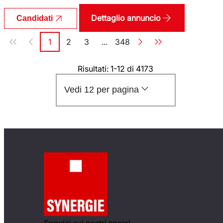
Dettaglio annuncio
Candidati
Paginazione
1
2
3
...
348
Pagina
Pagina
Pagina
Pagina
Risultati: 1-12 di 4173
Vedi 12 per pagina