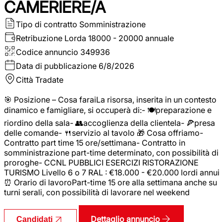
CAMERIERE/A
Tipo di contratto
Somministrazione
Retribuzione Lorda
18000 - 20000 annuale
Codice annuncio
349936
Data di pubblicazione
6/8/2026
Città
Tradate
🎯 Posizione – Cosa faraiLa risorsa, inserita in un contesto
dinamico e famigliare, si occuperà di:- 🍽️preparazione e
riordino della sala- 👥accoglienza della clientela- 🍕presa
delle comande- 🍴servizio al tavolo 🎁 Cosa offriamo-
Contratto part time 15 ore/settimana- Contratto in
somministrazione part-time determinato, con possibilità di
proroghe- CCNL PUBBLICI ESERCIZI RISTORAZIONE
TURISMO Livello 6 o 7 RAL : €18.000 - €20.000 lordi annui
⏰ Orario di lavoroPart-time 15 ore alla settimana anche su
turni serali, con possibilità di lavorare nel weekend
Dettaglio annuncio
Candidati