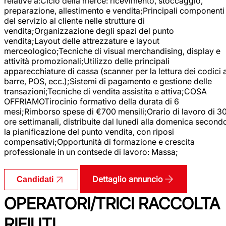
relative a:Ciclo della merce: ricevimento, stoccaggio,
preparazione, allestimento e vendita;Principali componenti
del servizio al cliente nelle strutture di
vendita;Organizzazione degli spazi del punto
vendita;Layout delle attrezzature e layout
merceologico;Tecniche di visual merchandising, display e
attività promozionali;Utilizzo delle principali
apparecchiature di cassa (scanner per la lettura dei codici 
barre, POS, ecc.);Sistemi di pagamento e gestione delle
transazioni;Tecniche di vendita assistita e attiva;COSA
OFFRIAMOTirocinio formativo della durata di 6
mesi;Rimborso spese di €700 mensili;Orario di lavoro di 3
ore settimanali, distribuite dal lunedì alla domenica second
la pianificazione del punto vendita, con riposi
compensativi;Opportunità di formazione e crescita
professionale in un contsede di lavoro: Massa;
Dettaglio annuncio
Candidati
OPERATORI/TRICI RACCOLTA
RIFIUTI