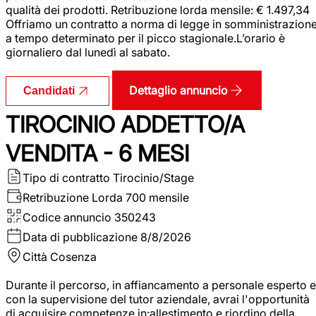
qualità dei prodotti. Retribuzione lorda mensile: € 1.497,34
Offriamo un contratto a norma di legge in somministrazion
a tempo determinato per il picco stagionale.L’orario è
giornaliero dal lunedì al sabato.
Dettaglio annuncio
Candidati
TIROCINIO ADDETTO/A
VENDITA - 6 MESI
Tipo di contratto
Tirocinio/Stage
Retribuzione Lorda
700 mensile
Codice annuncio
350243
Data di pubblicazione
8/8/2026
Città
Cosenza
Durante il percorso, in affiancamento a personale esperto e
con la supervisione del tutor aziendale, avrai l'opportunità
di acquisire competenze in:allestimento e riordino della