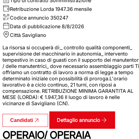
Tipo di contratto
Somministrazione
Retribuzione Lorda
1947.36 mensile
Codice annuncio
350247
Data di pubblicazione
8/8/2026
Città
Savigliano
La risorsa si occuperà di:_ controllo qualità componenti_
supervisione del macchinario in autonomia_ intervento
tempestivo in caso di guasti con il supporto dei manutentor
/ delle manutentrici_ dove necessario assemblaggio parti T
offriamo un contratto di lavoro a norma di legge a tempo
determinato iniziale con possibilità di proroga.L'orario
lavorativo è a ciclo continuo, 21 turni, con riposi a
compensazione. RETRIBUZIONE MINIMA GARANTITA AL
MESE (LORDA): € 1.947,36 Il luogo di lavoro è nelle
vicinanze di Savigliano (CN).
Dettaglio annuncio
Candidati
OPERAIO/ OPERAIA