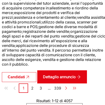
con la supervisione del tutor aziendale, avrai l'opportunità
di acquisire competenze in:allestimento e riordino della
merce;esposizione dei prodotti e verifica dei
prezzi;assistenza e orientamento al cliente;vendita assistita
e attività promozionali;utilizzo della cassa, scanner per
codici a barre e POS;gestione delle diverse modalità di
pagamento;registrazione delle vendite;organizzazione
degli spazi e dei reparti del punto vendita;gestione del cicl
delle merci, dal ricevimento all'esposizione e alla
vendita;applicazione delle procedure di sicurezza
all'interno del punto vendita. Il percorso permetterà inoltre
di sviluppare capacità di comunicazione con il cliente,
ascolto delle esigenze, vendita e gestione della relazione
con il pubblico.
Dettaglio annuncio
Candidati
Paginazione
1
2
3
...
339
Pagina
Pagina
Pagina
Pagina
Risultati: 1-12 di 4057