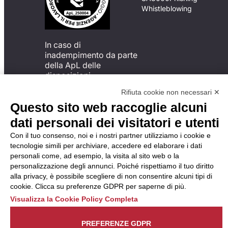
Whistleblowing
In caso di
inadempimento da parte
della ApL delle
disposizioni
del Codice di Condotta, è
Rifiuta cookie non necessari ✕
possibile presentare un
Questo sito web raccoglie alcuni
reclamo
all’Organismo di
dati personali dei visitatori e utenti
Monitoraggio utilizzando
Con il tuo consenso, noi e i nostri partner utilizziamo i cookie e
una delle modalità
tecnologie simili per archiviare, accedere ed elaborare i dati
descritte al seguente
personali come, ad esempio, la visita al sito web o la
indirizzo web
personalizzazione degli annunci. Poiché rispettiamo il tuo diritto
https://odm-
alla privacy, è possibile scegliere di non consentire alcuni tipi di
agenzielavoro.it/reclami/
.
cookie. Clicca su preferenze GDPR per saperne di più.
Visualizza la Cookie Policy Completa
PREFERENZE GDPR