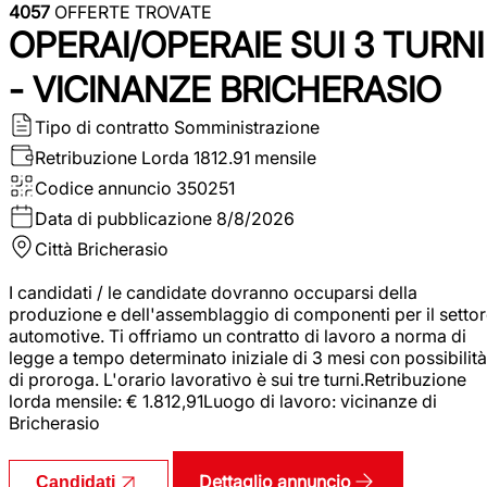
4057
OFFERTE TROVATE
OPERAI/OPERAIE SUI 3 TURNI
- VICINANZE BRICHERASIO
Tipo di contratto
Somministrazione
Retribuzione Lorda
1812.91 mensile
Codice annuncio
350251
Data di pubblicazione
8/8/2026
Città
Bricherasio
I candidati / le candidate dovranno occuparsi della
produzione e dell'assemblaggio di componenti per il setto
automotive. Ti offriamo un contratto di lavoro a norma di
legge a tempo determinato iniziale di 3 mesi con possibilità
di proroga. L'orario lavorativo è sui tre turni.Retribuzione
lorda mensile: € 1.812,91Luogo di lavoro: vicinanze di
Bricherasio
Dettaglio annuncio
Candidati