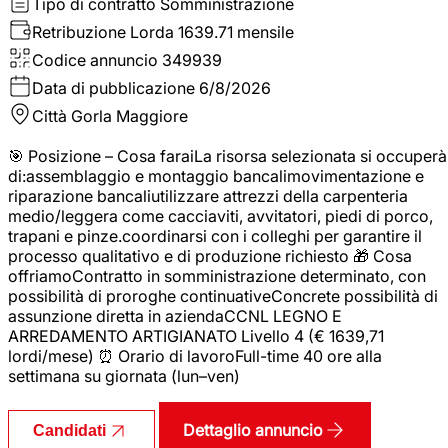
Tipo di contratto
Somministrazione
Retribuzione Lorda
1639.71 mensile
Codice annuncio
349939
Data di pubblicazione
6/8/2026
Città
Gorla Maggiore
🎯 Posizione – Cosa faraiLa risorsa selezionata si occuperà
di:assemblaggio e montaggio bancalimovimentazione e
riparazione bancaliutilizzare attrezzi della carpenteria
medio/leggera come cacciaviti, avvitatori, piedi di porco,
trapani e pinze.coordinarsi con i colleghi per garantire il
processo qualitativo e di produzione richiesto 🎁 Cosa
offriamoContratto in somministrazione determinato, con
possibilità di proroghe continuativeConcrete possibilità di
assunzione diretta in aziendaCCNL LEGNO E
ARREDAMENTO ARTIGIANATO Livello 4 (€ 1639,71
lordi/mese) ⏰ Orario di lavoroFull-time 40 ore alla
settimana su giornata (lun–ven)
Dettaglio annuncio
Candidati