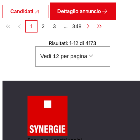
Dettaglio annuncio
Candidati
Paginazione
1
2
3
...
348
Pagina
Pagina
Pagina
Pagina
Risultati: 1-12 di 4173
Vedi 12 per pagina