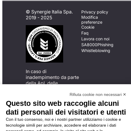
© Synergie Italia Spa.
Privacy policy
2019 - 2025
Modifica
preferenze
Cookie
Faq
Lavora con noi
SA8000
Phishing
Whistleblowing
In caso di
inadempimento da parte
della ApL delle
disposizioni
del Codice di Condotta, è
Rifiuta cookie non necessari ✕
possibile presentare un
Questo sito web raccoglie alcuni
reclamo
dati personali dei visitatori e utenti
all’Organismo di
Monitoraggio utilizzando
Con il tuo consenso, noi e i nostri partner utilizziamo i cookie e
una delle modalità
tecnologie simili per archiviare, accedere ed elaborare i dati
descritte al seguente