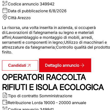
Codice annuncio
349942
Data di pubblicazione
6/8/2026
Città
Arezzo
La risorsa, una volta inserita in azienda, si occuperà
di:Lavorazioni di falegnameria su legno e materiali
affini;Assemblaggio e montaggio di mobili, arredi,
serramenti e componenti in legno;Utilizzo di macchinari e
attrezzature da falegnameria;Controllo qualità del prodott
finito.
Dettaglio annuncio
Candidati
OPERATORI RACCOLTA
RIFIUTI E ISOLA ECOLOGICA
Tipo di contratto
Somministrazione
Retribuzione Lorda
19000 - 20000 annuale
Codice annuncio
349941