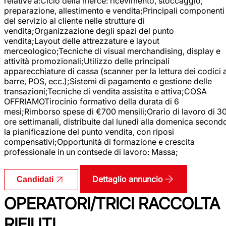
relative a:Ciclo della merce: ricevimento, stoccaggio,
preparazione, allestimento e vendita;Principali componenti
del servizio al cliente nelle strutture di
vendita;Organizzazione degli spazi del punto
vendita;Layout delle attrezzature e layout
merceologico;Tecniche di visual merchandising, display e
attività promozionali;Utilizzo delle principali
apparecchiature di cassa (scanner per la lettura dei codici 
barre, POS, ecc.);Sistemi di pagamento e gestione delle
transazioni;Tecniche di vendita assistita e attiva;COSA
OFFRIAMOTirocinio formativo della durata di 6
mesi;Rimborso spese di €700 mensili;Orario di lavoro di 3
ore settimanali, distribuite dal lunedì alla domenica second
la pianificazione del punto vendita, con riposi
compensativi;Opportunità di formazione e crescita
professionale in un contsede di lavoro: Massa;
Dettaglio annuncio
Candidati
OPERATORI/TRICI RACCOLTA
RIFIUTI