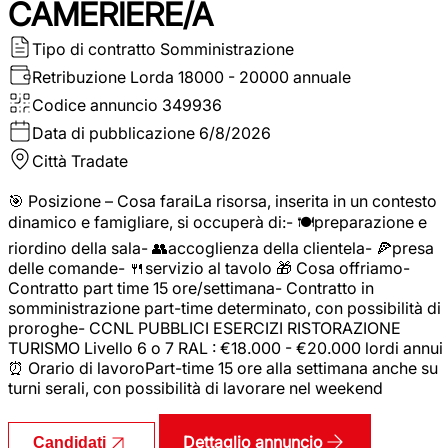
CAMERIERE/A
Tipo di contratto
Somministrazione
Retribuzione Lorda
18000 - 20000 annuale
Codice annuncio
349936
Data di pubblicazione
6/8/2026
Città
Tradate
🎯 Posizione – Cosa faraiLa risorsa, inserita in un contesto
dinamico e famigliare, si occuperà di:- 🍽️preparazione e
riordino della sala- 👥accoglienza della clientela- 🍕presa
delle comande- 🍴servizio al tavolo 🎁 Cosa offriamo-
Contratto part time 15 ore/settimana- Contratto in
somministrazione part-time determinato, con possibilità di
proroghe- CCNL PUBBLICI ESERCIZI RISTORAZIONE
TURISMO Livello 6 o 7 RAL : €18.000 - €20.000 lordi annui
⏰ Orario di lavoroPart-time 15 ore alla settimana anche su
turni serali, con possibilità di lavorare nel weekend
Dettaglio annuncio
Candidati