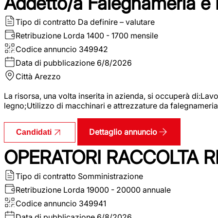
Addetto/a Falegnameria e
Tipo di contratto
Da definire – valutare
Retribuzione Lorda
1400 - 1700 mensile
Codice annuncio
349942
Data di pubblicazione
6/8/2026
Città
Arezzo
La risorsa, una volta inserita in azienda, si occuperà di:La
legno;Utilizzo di macchinari e attrezzature da falegnameria;
Dettaglio annuncio
Candidati
OPERATORI RACCOLTA RI
Tipo di contratto
Somministrazione
Retribuzione Lorda
19000 - 20000 annuale
Codice annuncio
349941
Data di pubblicazione
6/8/2026