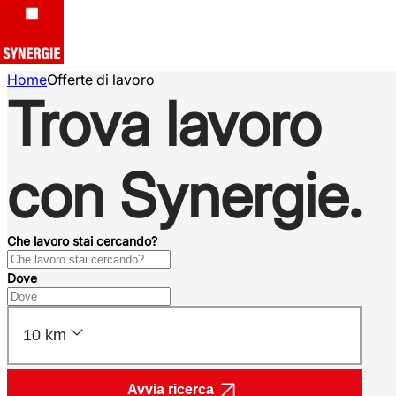
Home
Offerte di lavoro
Trova lavoro
con Synergie.
Che lavoro stai cercando?
Dove
10 km
Avvia ricerca