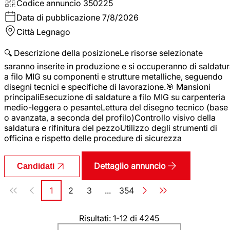
Codice annuncio
350225
Data di pubblicazione
7/8/2026
Città
Legnago
🔍 Descrizione della posizioneLe risorse selezionate
saranno inserite in produzione e si occuperanno di saldatu
a filo MIG su componenti e strutture metalliche, seguendo
disegni tecnici e specifiche di lavorazione.🎯 Mansioni
principaliEsecuzione di saldature a filo MIG su carpenteria
medio-leggera o pesanteLettura del disegno tecnico (base
o avanzata, a seconda del profilo)Controllo visivo della
saldatura e rifinitura del pezzoUtilizzo degli strumenti di
officina e rispetto delle procedure di sicurezza
Dettaglio annuncio
Candidati
Paginazione
1
2
3
...
354
Pagina
Pagina
Pagina
Pagina
Risultati: 1-12 di 4245