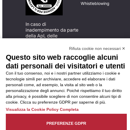
Whistleblowing
In caso di
inadempimento da parte
della ApL delle
disposizioni
del Codice di Condotta, è
Rifiuta cookie non necessari ✕
possibile presentare un
Questo sito web raccoglie alcuni
reclamo
dati personali dei visitatori e utenti
all’Organismo di
Monitoraggio utilizzando
Con il tuo consenso, noi e i nostri partner utilizziamo i cookie e
una delle modalità
tecnologie simili per archiviare, accedere ed elaborare i dati
descritte al seguente
personali come, ad esempio, la visita al sito web o la
indirizzo web
personalizzazione degli annunci. Poiché rispettiamo il tuo diritto
https://odm-
alla privacy, è possibile scegliere di non consentire alcuni tipi di
agenzielavoro.it/reclami/
.
cookie. Clicca su preferenze GDPR per saperne di più.
Visualizza la Cookie Policy Completa
PREFERENZE GDPR