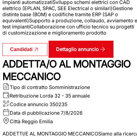
impianti automatizzatiSviluppo schemi elettrici con CAD
elettrico (EPLAN, SPAC, SEE Electrical o similari)Gestione
distinte base (BOM) e codifiche tramite ERP (SAP o
equivalenti)Supporto a produzione, collaudo, avviamento 
test impiantiCollaborazione con ufficio tecnico su progetti
di customizzazione e miglioramento prodotto
Dettaglio annuncio
Candidati
ADDETTA/O AL MONTAGGIO
MECCANICO
Tipo di contratto
Somministrazione
Retribuzione Lorda
32 - 35 annuale
Codice annuncio
350235
Data di pubblicazione
7/8/2026
Città
Reggio Emilia
ADDETTI/E AL MONTAGGIO MECCANICOSiamo alla ricerc