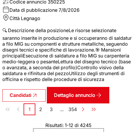
Codice annuncio
350225
Data di pubblicazione
7/8/2026
Città
Legnago
🔍 Descrizione della posizioneLe risorse selezionate
saranno inserite in produzione e si occuperanno di saldatu
a filo MIG su componenti e strutture metalliche, seguendo
disegni tecnici e specifiche di lavorazione.🎯 Mansioni
principaliEsecuzione di saldature a filo MIG su carpenteria
medio-leggera o pesanteLettura del disegno tecnico (base
o avanzata, a seconda del profilo)Controllo visivo della
saldatura e rifinitura del pezzoUtilizzo degli strumenti di
officina e rispetto delle procedure di sicurezza
Dettaglio annuncio
Candidati
Paginazione
1
2
3
...
354
Pagina
Pagina
Pagina
Pagina
Risultati: 1-12 di 4245