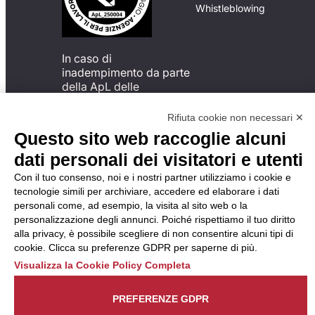
Whistleblowing
In caso di
inadempimento da parte
della ApL delle
disposizioni
del Codice di Condotta, è
Rifiuta cookie non necessari ✕
possibile presentare un
Questo sito web raccoglie alcuni
reclamo
dati personali dei visitatori e utenti
all’Organismo di
Monitoraggio utilizzando
Con il tuo consenso, noi e i nostri partner utilizziamo i cookie e
una delle modalità
tecnologie simili per archiviare, accedere ed elaborare i dati
descritte al seguente
personali come, ad esempio, la visita al sito web o la
indirizzo web
personalizzazione degli annunci. Poiché rispettiamo il tuo diritto
https://odm-
alla privacy, è possibile scegliere di non consentire alcuni tipi di
agenzielavoro.it/reclami/
.
cookie. Clicca su preferenze GDPR per saperne di più.
Visualizza la Cookie Policy Completa
PREFERENZE GDPR