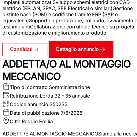
impianti automatizzatiSviluppo schemi elettrici con CAD
elettrico (EPLAN, SPAC, SEE Electrical o similari)Gestione
distinte base (BOM) e codifiche tramite ERP (SAP o
equivalenti)Supporto a produzione, collaudo, avviamento 
test impiantiCollaborazione con ufficio tecnico su progetti
di customizzazione e miglioramento prodotto
Dettaglio annuncio
Candidati
ADDETTA/O AL MONTAGGIO
MECCANICO
Tipo di contratto
Somministrazione
Retribuzione Lorda
32 - 35 annuale
Codice annuncio
350235
Data di pubblicazione
7/8/2026
Città
Reggio Emilia
ADDETTI/E AL MONTAGGIO MECCANICOSiamo alla ricerc