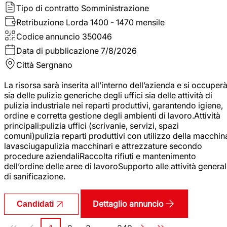
Tipo di contratto
Somministrazione
Retribuzione Lorda
1400 - 1470 mensile
Codice annuncio
350046
Data di pubblicazione
7/8/2026
Città
Sergnano
La risorsa sarà inserita all’interno dell’azienda e si occuper
sia delle pulizie generiche degli uffici sia delle attività di
pulizia industriale nei reparti produttivi, garantendo igiene,
ordine e corretta gestione degli ambienti di lavoro.Attività
principali:pulizia uffici (scrivanie, servizi, spazi
comuni)pulizia reparti produttivi con utilizzo della macchin
lavasciugapulizia macchinari e attrezzature secondo
procedure aziendaliRaccolta rifiuti e mantenimento
dell’ordine delle aree di lavoroSupporto alle attività general
di sanificazione.
Dettaglio annuncio
Candidati
Paginazione