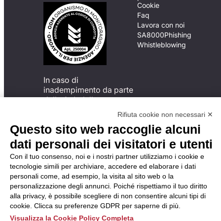
Cookie
Faq
Lavora con noi
SA8000
Phishing
Whistleblowing
In caso di
inadempimento da parte
della ApL delle
disposizioni
Rifiuta cookie non necessari ✕
del Codice di Condotta, è
Questo sito web raccoglie alcuni
possibile presentare un
reclamo
dati personali dei visitatori e utenti
all’Organismo di
Con il tuo consenso, noi e i nostri partner utilizziamo i cookie e
Monitoraggio utilizzando
tecnologie simili per archiviare, accedere ed elaborare i dati
una delle modalità
personali come, ad esempio, la visita al sito web o la
descritte al seguente
personalizzazione degli annunci. Poiché rispettiamo il tuo diritto
indirizzo web
alla privacy, è possibile scegliere di non consentire alcuni tipi di
https://odm-
cookie. Clicca su preferenze GDPR per saperne di più.
agenzielavoro.it/reclami/
.
Visualizza la Cookie Policy Completa