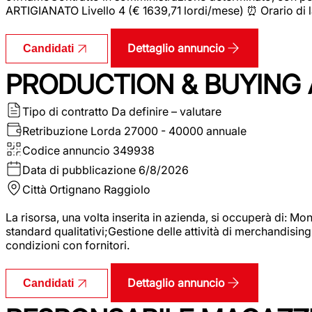
ARTIGIANATO Livello 4 (€ 1639,71 lordi/mese) ⏰ Orario di l
Dettaglio annuncio
Candidati
PRODUCTION & BUYING A
Tipo di contratto
Da definire – valutare
Retribuzione Lorda
27000 - 40000 annuale
Codice annuncio
349938
Data di pubblicazione
6/8/2026
Città
Ortignano Raggiolo
La risorsa, una volta inserita in azienda, si occuperà di: M
standard qualitativi;Gestione delle attività di merchandising
condizioni con fornitori.
Dettaglio annuncio
Candidati