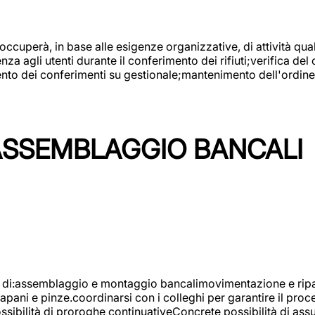
 occuperà, in base alle esigenze organizzative, di attività quali
a agli utenti durante il conferimento dei rifiuti;verifica del
ento dei conferimenti su gestionale;mantenimento dell'ordine, 
ASSEMBLAGGIO BANCALI
à di:assemblaggio e montaggio bancalimovimentazione e ripara
rapani e pinze.coordinarsi con i colleghi per garantire il pro
ossibilità di proroghe continuativeConcrete possibilità d