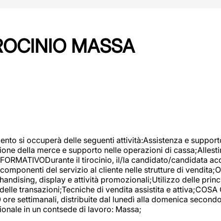
IROCINIO MASSA
imento si occuperà delle seguenti attività:Assistenza e support
ione della merce e supporto nelle operazioni di cassa;Allesti
FORMATIVODurante il tirocinio, il/la candidato/candidata acq
componenti del servizio al cliente nelle strutture di vendita
ndising, display e attività promozionali;Utilizzo delle princi
delle transazioni;Tecniche di vendita assistita e attiva;COS
re settimanali, distribuite dal lunedì alla domenica secondo 
onale in un contsede di lavoro: Massa;