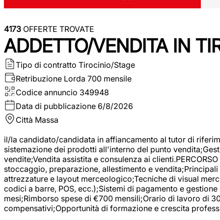
4173
OFFERTE TROVATE
ADDETTO/VENDITA IN T
Tipo di contratto
Tirocinio/Stage
Retribuzione Lorda
700 mensile
Codice annuncio
349948
Data di pubblicazione
6/8/2026
Città
Massa
il/la candidato/candidata in affiancamento al tutor di rifer
sistemazione dei prodotti all'interno del punto vendita;Gest
vendite;Vendita assistita e consulenza ai clienti.PERCORSO 
stoccaggio, preparazione, allestimento e vendita;Principali 
attrezzature e layout merceologico;Tecniche di visual mercha
codici a barre, POS, ecc.);Sistemi di pagamento e gestione 
mesi;Rimborso spese di €700 mensili;Orario di lavoro di 30 o
compensativi;Opportunità di formazione e crescita professi