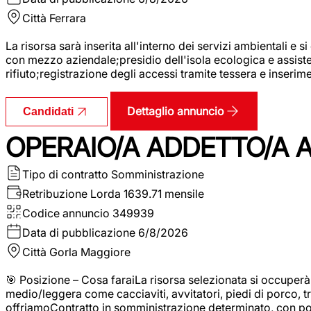
Città
Ferrara
La risorsa sarà inserita all'interno dei servizi ambientali e si
con mezzo aziendale;presidio dell'isola ecologica e assistenz
rifiuto;registrazione degli accessi tramite tessera e inserim
Dettaglio annuncio
Candidati
OPERAIO/A ADDETTO/A 
Tipo di contratto
Somministrazione
Retribuzione Lorda
1639.71 mensile
Codice annuncio
349939
Data di pubblicazione
6/8/2026
Città
Gorla Maggiore
🎯 Posizione – Cosa faraiLa risorsa selezionata si occuper
medio/leggera come cacciaviti, avvitatori, piedi di porco, t
offriamoContratto in somministrazione determinato, con p