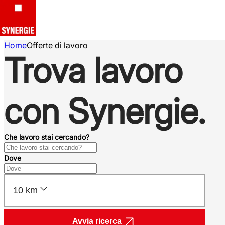
Home
Offerte di lavoro
Trova lavoro
con Synergie.
Che lavoro stai cercando?
Dove
10 km
Avvia ricerca