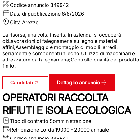
Codice annuncio
349942
Data di pubblicazione
6/8/2026
Città
Arezzo
La risorsa, una volta inserita in azienda, si occuperà
di:Lavorazioni di falegnameria su legno e materiali
affini;Assemblaggio e montaggio di mobili, arredi,
serramenti e componenti in legno;Utilizzo di macchinari e
attrezzature da falegnameria;Controllo qualità del prodott
finito.
Dettaglio annuncio
Candidati
OPERATORI RACCOLTA
RIFIUTI E ISOLA ECOLOGICA
Tipo di contratto
Somministrazione
Retribuzione Lorda
19000 - 20000 annuale
Codice annuncio
349941