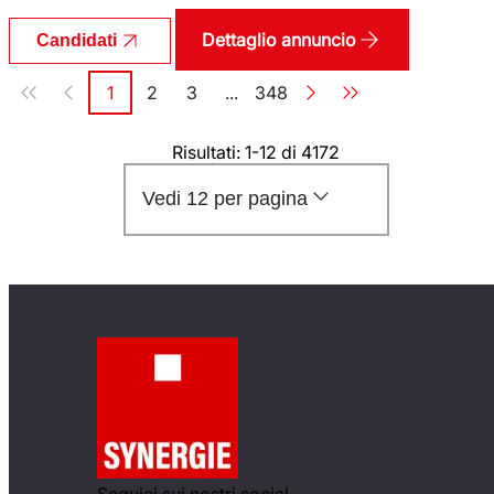
Dettaglio annuncio
Candidati
Paginazione
1
2
3
...
348
Pagina
Pagina
Pagina
Pagina
Risultati: 1-12 di 4172
Vedi 12 per pagina