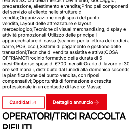
relative a:Ciclo della merce: ricevimento, stoccaggio,
preparazione, allestimento e vendita;Principali componenti
del servizio al cliente nelle strutture di
vendita;Organizzazione degli spazi del punto
vendita;Layout delle attrezzature e layout
merceologico;Tecniche di visual merchandising, display e
attività promozionali;Utilizzo delle principali
apparecchiature di cassa (scanner per la lettura dei codici 
barre, POS, ecc.);Sistemi di pagamento e gestione delle
transazioni;Tecniche di vendita assistita e attiva;COSA
OFFRIAMOTirocinio formativo della durata di 6
mesi;Rimborso spese di €700 mensili;Orario di lavoro di 3
ore settimanali, distribuite dal lunedì alla domenica second
la pianificazione del punto vendita, con riposi
compensativi;Opportunità di formazione e crescita
professionale in un contsede di lavoro: Massa;
Dettaglio annuncio
Candidati
OPERATORI/TRICI RACCOLTA
RIFIUTI