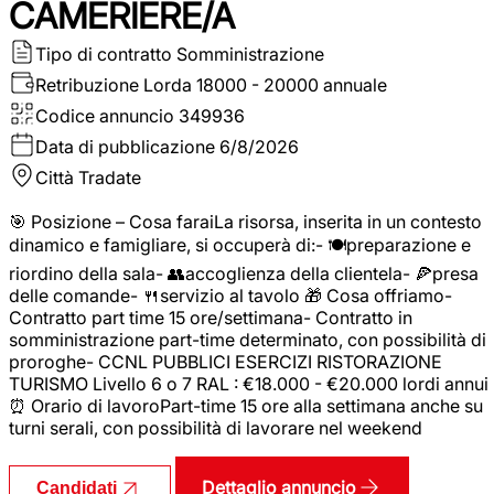
CAMERIERE/A
Tipo di contratto
Somministrazione
Retribuzione Lorda
18000 - 20000 annuale
Codice annuncio
349936
Data di pubblicazione
6/8/2026
Città
Tradate
🎯 Posizione – Cosa faraiLa risorsa, inserita in un contesto
dinamico e famigliare, si occuperà di:- 🍽️preparazione e
riordino della sala- 👥accoglienza della clientela- 🍕presa
delle comande- 🍴servizio al tavolo 🎁 Cosa offriamo-
Contratto part time 15 ore/settimana- Contratto in
somministrazione part-time determinato, con possibilità di
proroghe- CCNL PUBBLICI ESERCIZI RISTORAZIONE
TURISMO Livello 6 o 7 RAL : €18.000 - €20.000 lordi annui
⏰ Orario di lavoroPart-time 15 ore alla settimana anche su
turni serali, con possibilità di lavorare nel weekend
Dettaglio annuncio
Candidati