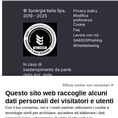
© Synergie Italia Spa.
Privacy policy
2019 - 2025
Modifica
preferenze
Cookie
Faq
Lavora con noi
SA8000
Phishing
Whistleblowing
In caso di
inadempimento da parte
della ApL delle
disposizioni
del Codice di Condotta, è
Rifiuta cookie non necessari ✕
possibile presentare un
Questo sito web raccoglie alcuni
reclamo
dati personali dei visitatori e utenti
all’Organismo di
Monitoraggio utilizzando
Con il tuo consenso, noi e i nostri partner utilizziamo i cookie e
una delle modalità
tecnologie simili per archiviare, accedere ed elaborare i dati
descritte al seguente