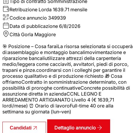
Tipo di contratto
Somministrazione
Retribuzione Lorda
1639.71 mensile
Codice annuncio
349939
Data di pubblicazione
6/8/2026
Città
Gorla Maggiore
🎯 Posizione – Cosa faraiLa risorsa selezionata si occuperà
di:assemblaggio e montaggio bancalimovimentazione e
riparazione bancaliutilizzare attrezzi della carpenteria
medio/leggera come cacciaviti, avvitatori, piedi di porco,
trapani e pinze.coordinarsi con i colleghi per garantire il
processo qualitativo e di produzione richiesto 🎁 Cosa
offriamoContratto in somministrazione determinato, con
possibilità di proroghe continuativeConcrete possibilità di
assunzione diretta in aziendaCCNL LEGNO E
ARREDAMENTO ARTIGIANATO Livello 4 (€ 1639,71
lordi/mese) ⏰ Orario di lavoroFull-time 40 ore alla
settimana su giornata (lun–ven)
Dettaglio annuncio
Candidati