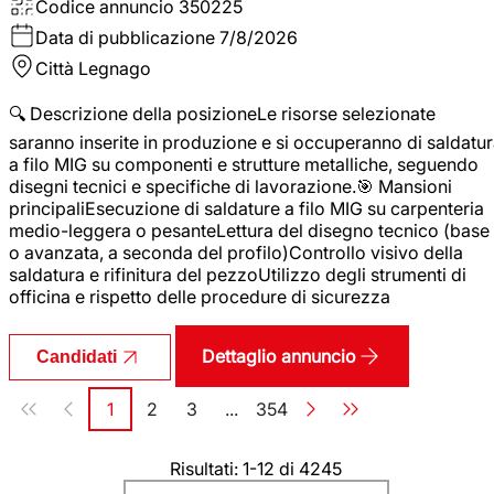
Codice annuncio
350225
Data di pubblicazione
7/8/2026
Città
Legnago
🔍 Descrizione della posizioneLe risorse selezionate
saranno inserite in produzione e si occuperanno di saldatu
a filo MIG su componenti e strutture metalliche, seguendo
disegni tecnici e specifiche di lavorazione.🎯 Mansioni
principaliEsecuzione di saldature a filo MIG su carpenteria
medio-leggera o pesanteLettura del disegno tecnico (base
o avanzata, a seconda del profilo)Controllo visivo della
saldatura e rifinitura del pezzoUtilizzo degli strumenti di
officina e rispetto delle procedure di sicurezza
Dettaglio annuncio
Candidati
Paginazione
1
2
3
...
354
Pagina
Pagina
Pagina
Pagina
Risultati: 1-12 di 4245