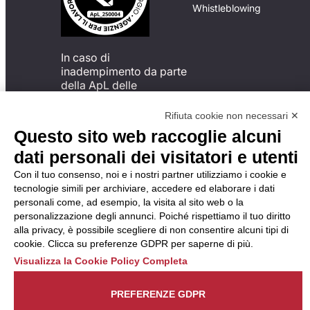
Whistleblowing
In caso di
inadempimento da parte
della ApL delle
disposizioni
del Codice di Condotta, è
Rifiuta cookie non necessari ✕
possibile presentare un
Questo sito web raccoglie alcuni
reclamo
dati personali dei visitatori e utenti
all’Organismo di
Monitoraggio utilizzando
Con il tuo consenso, noi e i nostri partner utilizziamo i cookie e
una delle modalità
tecnologie simili per archiviare, accedere ed elaborare i dati
descritte al seguente
personali come, ad esempio, la visita al sito web o la
indirizzo web
personalizzazione degli annunci. Poiché rispettiamo il tuo diritto
https://odm-
alla privacy, è possibile scegliere di non consentire alcuni tipi di
agenzielavoro.it/reclami/
.
cookie. Clicca su preferenze GDPR per saperne di più.
Visualizza la Cookie Policy Completa
PREFERENZE GDPR