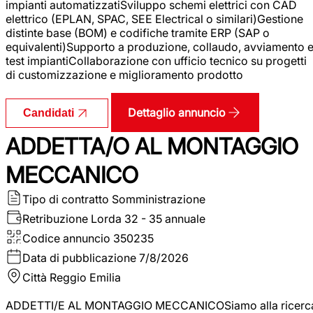
impianti automatizzatiSviluppo schemi elettrici con CAD
elettrico (EPLAN, SPAC, SEE Electrical o similari)Gestione
distinte base (BOM) e codifiche tramite ERP (SAP o
equivalenti)Supporto a produzione, collaudo, avviamento 
test impiantiCollaborazione con ufficio tecnico su progetti
di customizzazione e miglioramento prodotto
Dettaglio annuncio
Candidati
ADDETTA/O AL MONTAGGIO
MECCANICO
Tipo di contratto
Somministrazione
Retribuzione Lorda
32 - 35 annuale
Codice annuncio
350235
Data di pubblicazione
7/8/2026
Città
Reggio Emilia
ADDETTI/E AL MONTAGGIO MECCANICOSiamo alla ricerc