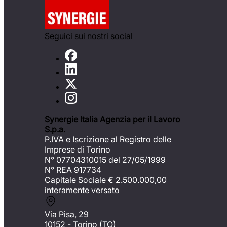
Seguici sui nostri social
Synergie Italia Agenzia per il Lavoro
S.p.a.
P.IVA e Iscrizione al Registro delle
Imprese di Torino
N° 07704310015 del 27/05/1999
N° REA 917734
Capitale Sociale €
2.500.000,00
interamente versato
Via Pisa, 29
10152 - Torino (TO)