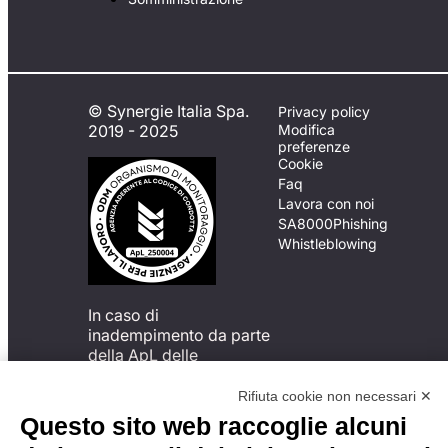
© Synergie Italia Spa.
Privacy policy
2019 - 2025
Modifica
preferenze
Cookie
Faq
Lavora con noi
SA8000
Phishing
Whistleblowing
In caso di
inadempimento da parte
della ApL delle
disposizioni
del Codice di Condotta, è
Rifiuta cookie non necessari ✕
possibile presentare un
Questo sito web raccoglie alcuni
reclamo