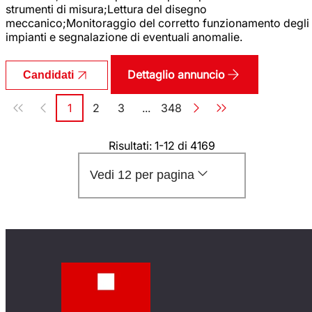
strumenti di misura;Lettura del disegno
meccanico;Monitoraggio del corretto funzionamento degli
impianti e segnalazione di eventuali anomalie.
Dettaglio annuncio
Candidati
Paginazione
1
2
3
...
348
Pagina
Pagina
Pagina
Pagina
Risultati: 1-12 di 4169
Vedi 12 per pagina