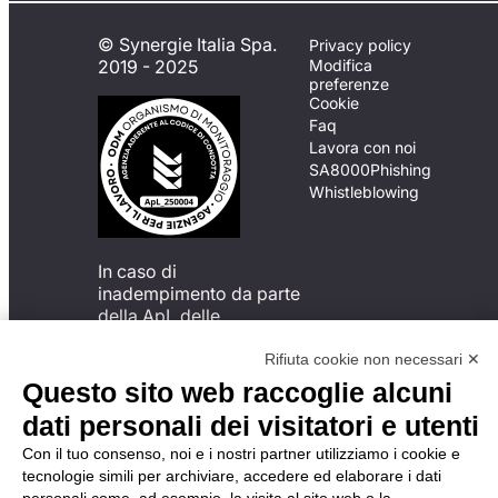
© Synergie Italia Spa.
Privacy policy
2019 - 2025
Modifica
preferenze
Cookie
Faq
Lavora con noi
SA8000
Phishing
Whistleblowing
In caso di
inadempimento da parte
della ApL delle
disposizioni
del Codice di Condotta, è
Rifiuta cookie non necessari ✕
possibile presentare un
Questo sito web raccoglie alcuni
reclamo
dati personali dei visitatori e utenti
all’Organismo di
Monitoraggio utilizzando
Con il tuo consenso, noi e i nostri partner utilizziamo i cookie e
una delle modalità
tecnologie simili per archiviare, accedere ed elaborare i dati
descritte al seguente