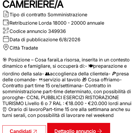
CAMERIERE/A
Tipo di contratto
Somministrazione
Retribuzione Lorda
18000 - 20000 annuale
Codice annuncio
349936
Data di pubblicazione
6/8/2026
Città
Tradate
🎯 Posizione – Cosa faraiLa risorsa, inserita in un contesto
dinamico e famigliare, si occuperà di:- 🍽️preparazione e
riordino della sala- 👥accoglienza della clientela- 🍕presa
delle comande- 🍴servizio al tavolo 🎁 Cosa offriamo-
Contratto part time 15 ore/settimana- Contratto in
somministrazione part-time determinato, con possibilità di
proroghe- CCNL PUBBLICI ESERCIZI RISTORAZIONE
TURISMO Livello 6 o 7 RAL : €18.000 - €20.000 lordi annui
⏰ Orario di lavoroPart-time 15 ore alla settimana anche su
turni serali, con possibilità di lavorare nel weekend
Dettaglio annuncio
Candidati