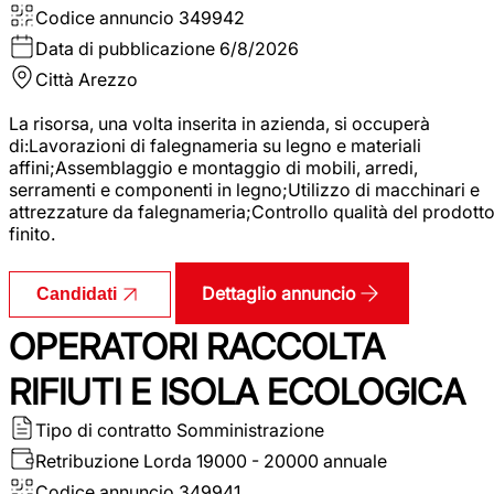
Codice annuncio
349942
Data di pubblicazione
6/8/2026
Città
Arezzo
La risorsa, una volta inserita in azienda, si occuperà
di:Lavorazioni di falegnameria su legno e materiali
affini;Assemblaggio e montaggio di mobili, arredi,
serramenti e componenti in legno;Utilizzo di macchinari e
attrezzature da falegnameria;Controllo qualità del prodott
finito.
Dettaglio annuncio
Candidati
OPERATORI RACCOLTA
RIFIUTI E ISOLA ECOLOGICA
Tipo di contratto
Somministrazione
Retribuzione Lorda
19000 - 20000 annuale
Codice annuncio
349941