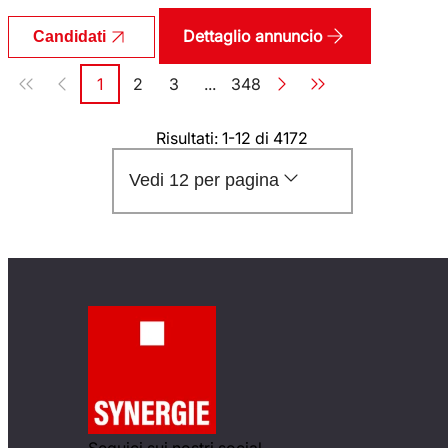
Dettaglio annuncio
Candidati
Paginazione
1
2
3
...
348
Pagina
Pagina
Pagina
Pagina
Risultati: 1-12 di 4172
Vedi 12 per pagina