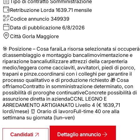
Tipo di contratto
Somministrazione
Retribuzione Lorda
1639.71 mensile
Codice annuncio
349939
Data di pubblicazione
6/8/2026
Città
Gorla Maggiore
🎯 Posizione – Cosa faraiLa risorsa selezionata si occuperà
di:assemblaggio e montaggio bancalimovimentazione e
riparazione bancaliutilizzare attrezzi della carpenteria
medio/leggera come cacciaviti, avvitatori, piedi di porco,
trapani e pinze.coordinarsi con i colleghi per garantire il
processo qualitativo e di produzione richiesto 🎁 Cosa
offriamoContratto in somministrazione determinato, con
possibilità di proroghe continuativeConcrete possibilità di
assunzione diretta in aziendaCCNL LEGNO E
ARREDAMENTO ARTIGIANATO Livello 4 (€ 1639,71
lordi/mese) ⏰ Orario di lavoroFull-time 40 ore alla
settimana su giornata (lun–ven)
Dettaglio annuncio
Candidati