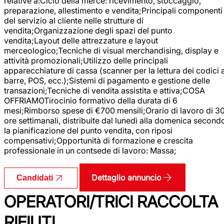
relative a:Ciclo della merce: ricevimento, stoccaggio,
preparazione, allestimento e vendita;Principali componenti
del servizio al cliente nelle strutture di
vendita;Organizzazione degli spazi del punto
vendita;Layout delle attrezzature e layout
merceologico;Tecniche di visual merchandising, display e
attività promozionali;Utilizzo delle principali
apparecchiature di cassa (scanner per la lettura dei codici 
barre, POS, ecc.);Sistemi di pagamento e gestione delle
transazioni;Tecniche di vendita assistita e attiva;COSA
OFFRIAMOTirocinio formativo della durata di 6
mesi;Rimborso spese di €700 mensili;Orario di lavoro di 3
ore settimanali, distribuite dal lunedì alla domenica second
la pianificazione del punto vendita, con riposi
compensativi;Opportunità di formazione e crescita
professionale in un contsede di lavoro: Massa;
Dettaglio annuncio
Candidati
OPERATORI/TRICI RACCOLTA
RIFIUTI