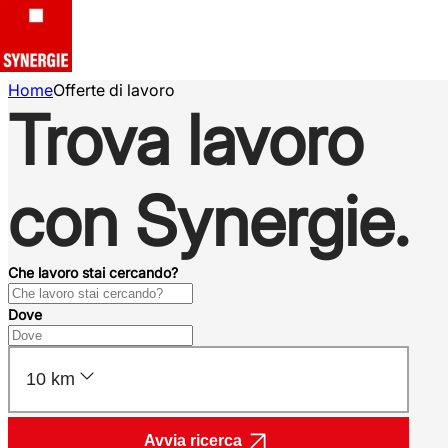
Home
Offerte di lavoro
Trova lavoro
con Synergie.
Che lavoro stai cercando?
Dove
10 km
Avvia ricerca