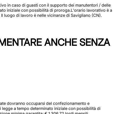
vo in caso di guasti con il supporto dei manutentori / delle
 iniziale con possibilità di proroga.L'orario lavorativo è a
luogo di lavoro è nelle vicinanze di Savigliano (CN).
IMENTARE ANCHE SENZA
didate dovranno occuparsi del confezionamento e
i legge a tempo determinato iniziale con possibilità di
zione minima garantita: € 1.306,72 lordi mensili