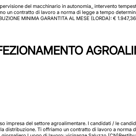
upervisione del macchinario in autonomia_ intervento tempesti
o un contratto di lavoro a norma di legge a tempo determinato
RIBUZIONE MINIMA GARANTITA AL MESE (LORDA): € 1.947,36 Il 
NFEZIONAMENTO AGROAL
so impresa del settore agroalimentare. I candidati / le can
la distribuzione. Ti offriamo un contratto di lavoro a norma d
io giornaliero.Luogo di lavoro: vicinanze Saluzzo (CN)Restibu