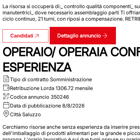
La risorsa si occuperà di:_ controllo qualità componenti_ s
manutentrici_ dove necessario assemblaggio parti Ti offriam
ciclo continuo, 21 turni, con riposi a compensazione. RET
Dettaglio annuncio
Candidati
OPERAIO/ OPERAIA CO
ESPERIENZA
Tipo di contratto
Somministrazione
Retribuzione Lorda
1306.72 mensile
Codice annuncio
350246
Data di pubblicazione
8/8/2026
Città
Saluzzo
Cerchiamo risorse anche senza esperienza da inserire pres
dell'imballaggio di prodotti alimentari per la grande e picco
proroga. L'orario lavorativo è sui due turni oppure su orar