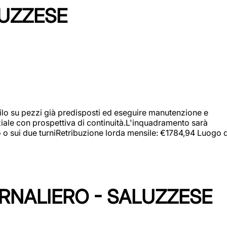
LUZZESE
a filo su pezzi già predisposti ed eseguire manutenzione e
iziale con prospettiva di continuità.L'inquadramento sarà
zo o sui due turniRetribuzione lorda mensile: €1784,94 Luogo d
ORNALIERO - SALUZZESE