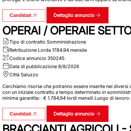
Dettaglio annuncio
Candidati
OPERAI / OPERAIE SET
Tipo di contratto
Somministrazione
Retribuzione Lorda
1784.94 mensile
Codice annuncio
350245
Data di pubblicazione
8/8/2026
Città
Saluzzo
Cerchiamo risorse che potranno essere inserite nei diversi 
con un iniziale contratto a tempo determinato in somministraz
minima garantita: : € 1.784,94 lordi mensili Luogo di lavoro
Dettaglio annuncio
Candidati
BRACCIANTI AGRICOLI -