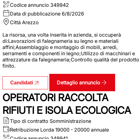
Codice annuncio
349942
Data di pubblicazione
6/8/2026
Città
Arezzo
La risorsa, una volta inserita in azienda, si occuperà
di:Lavorazioni di falegnameria su legno e materiali
affini;Assemblaggio e montaggio di mobili, arredi,
serramenti e componenti in legno;Utilizzo di macchinari e
attrezzature da falegnameria;Controllo qualità del prodott
finito.
Dettaglio annuncio
Candidati
OPERATORI RACCOLTA
RIFIUTI E ISOLA ECOLOGICA
Tipo di contratto
Somministrazione
Retribuzione Lorda
19000 - 20000 annuale
Codice annuncio
349941