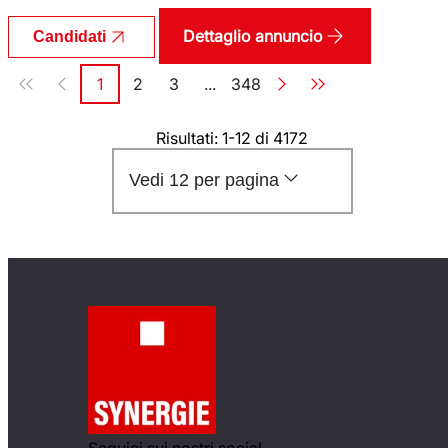
Dettaglio annuncio
Candidati
Paginazione
1
2
3
...
348
Pagina
Pagina
Pagina
Pagina
Risultati: 1-12 di 4172
Vedi 12 per pagina