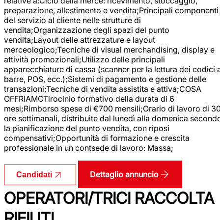
relative a:Ciclo della merce: ricevimento, stoccaggio,
preparazione, allestimento e vendita;Principali componenti
del servizio al cliente nelle strutture di
vendita;Organizzazione degli spazi del punto
vendita;Layout delle attrezzature e layout
merceologico;Tecniche di visual merchandising, display e
attività promozionali;Utilizzo delle principali
apparecchiature di cassa (scanner per la lettura dei codici 
barre, POS, ecc.);Sistemi di pagamento e gestione delle
transazioni;Tecniche di vendita assistita e attiva;COSA
OFFRIAMOTirocinio formativo della durata di 6
mesi;Rimborso spese di €700 mensili;Orario di lavoro di 3
ore settimanali, distribuite dal lunedì alla domenica second
la pianificazione del punto vendita, con riposi
compensativi;Opportunità di formazione e crescita
professionale in un contsede di lavoro: Massa;
Dettaglio annuncio
Candidati
OPERATORI/TRICI RACCOLTA
RIFIUTI