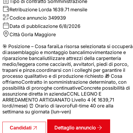
Tipo di contratto
Somministrazione
Retribuzione Lorda
1639.71 mensile
Codice annuncio
349939
Data di pubblicazione
6/8/2026
Città
Gorla Maggiore
🎯 Posizione – Cosa faraiLa risorsa selezionata si occuperà
di:assemblaggio e montaggio bancalimovimentazione e
riparazione bancaliutilizzare attrezzi della carpenteria
medio/leggera come cacciaviti, avvitatori, piedi di porco,
trapani e pinze.coordinarsi con i colleghi per garantire il
processo qualitativo e di produzione richiesto 🎁 Cosa
offriamoContratto in somministrazione determinato, con
possibilità di proroghe continuativeConcrete possibilità di
assunzione diretta in aziendaCCNL LEGNO E
ARREDAMENTO ARTIGIANATO Livello 4 (€ 1639,71
lordi/mese) ⏰ Orario di lavoroFull-time 40 ore alla
settimana su giornata (lun–ven)
Dettaglio annuncio
Candidati