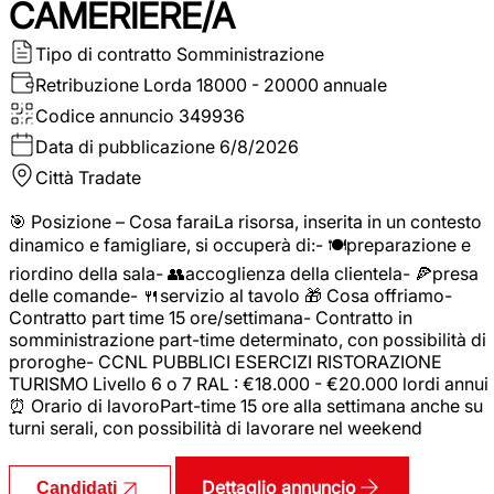
CAMERIERE/A
Tipo di contratto
Somministrazione
Retribuzione Lorda
18000 - 20000 annuale
Codice annuncio
349936
Data di pubblicazione
6/8/2026
Città
Tradate
🎯 Posizione – Cosa faraiLa risorsa, inserita in un contesto
dinamico e famigliare, si occuperà di:- 🍽️preparazione e
riordino della sala- 👥accoglienza della clientela- 🍕presa
delle comande- 🍴servizio al tavolo 🎁 Cosa offriamo-
Contratto part time 15 ore/settimana- Contratto in
somministrazione part-time determinato, con possibilità di
proroghe- CCNL PUBBLICI ESERCIZI RISTORAZIONE
TURISMO Livello 6 o 7 RAL : €18.000 - €20.000 lordi annui
⏰ Orario di lavoroPart-time 15 ore alla settimana anche su
turni serali, con possibilità di lavorare nel weekend
Dettaglio annuncio
Candidati