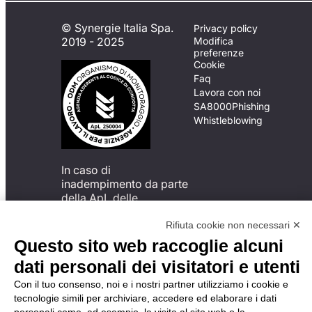
© Synergie Italia Spa.
Privacy policy
2019 - 2025
Modifica
preferenze
Cookie
Faq
Lavora con noi
SA8000
Phishing
Whistleblowing
In caso di
inadempimento da parte
della ApL delle
disposizioni
del Codice di Condotta, è
Rifiuta cookie non necessari ✕
possibile presentare un
Questo sito web raccoglie alcuni
reclamo
dati personali dei visitatori e utenti
all’Organismo di
Monitoraggio utilizzando
Con il tuo consenso, noi e i nostri partner utilizziamo i cookie e
una delle modalità
tecnologie simili per archiviare, accedere ed elaborare i dati
descritte al seguente