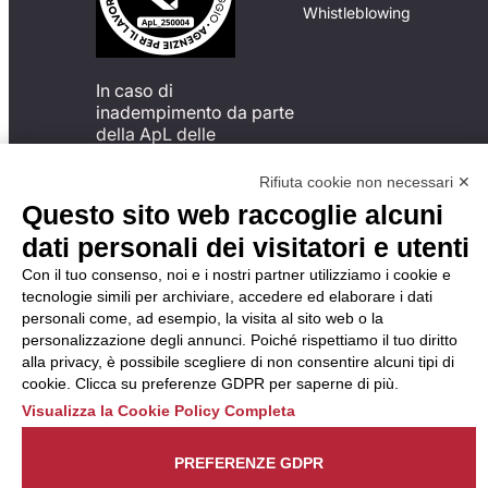
Whistleblowing
In caso di
inadempimento da parte
della ApL delle
disposizioni
del Codice di Condotta, è
Rifiuta cookie non necessari ✕
possibile presentare un
Questo sito web raccoglie alcuni
reclamo
dati personali dei visitatori e utenti
all’Organismo di
Monitoraggio utilizzando
Con il tuo consenso, noi e i nostri partner utilizziamo i cookie e
una delle modalità
tecnologie simili per archiviare, accedere ed elaborare i dati
descritte al seguente
personali come, ad esempio, la visita al sito web o la
indirizzo web
personalizzazione degli annunci. Poiché rispettiamo il tuo diritto
https://odm-
alla privacy, è possibile scegliere di non consentire alcuni tipi di
agenzielavoro.it/reclami/
.
cookie. Clicca su preferenze GDPR per saperne di più.
Visualizza la Cookie Policy Completa
PREFERENZE GDPR