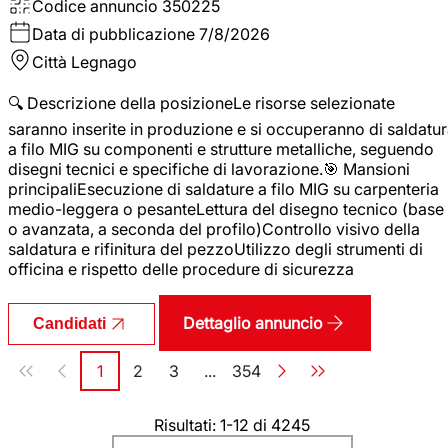
Codice annuncio
350225
Data di pubblicazione
7/8/2026
Città
Legnago
🔍 Descrizione della posizioneLe risorse selezionate
saranno inserite in produzione e si occuperanno di saldatu
a filo MIG su componenti e strutture metalliche, seguendo
disegni tecnici e specifiche di lavorazione.🎯 Mansioni
principaliEsecuzione di saldature a filo MIG su carpenteria
medio-leggera o pesanteLettura del disegno tecnico (base
o avanzata, a seconda del profilo)Controllo visivo della
saldatura e rifinitura del pezzoUtilizzo degli strumenti di
officina e rispetto delle procedure di sicurezza
Dettaglio annuncio
Candidati
Paginazione
1
2
3
...
354
Pagina
Pagina
Pagina
Pagina
Risultati: 1-12 di 4245