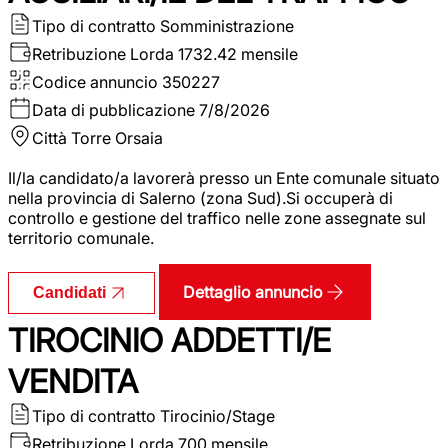
Tipo di contratto
Somministrazione
Retribuzione Lorda
1732.42 mensile
Codice annuncio
350227
Data di pubblicazione
7/8/2026
Città
Torre Orsaia
Il/la candidato/a lavorerà presso un Ente comunale situato
nella provincia di Salerno (zona Sud).Si occuperà di
controllo e gestione del traffico nelle zone assegnate sul
territorio comunale.
Dettaglio annuncio
Candidati
TIROCINIO ADDETTI/E
VENDITA
Tipo di contratto
Tirocinio/Stage
Retribuzione Lorda
700 mensile