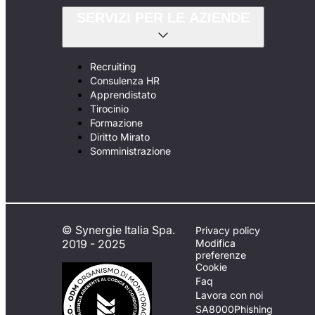
SERVIZI PER LE AZIENDE
Recruiting
Consulenza HR
Apprendistato
Tirocinio
Formazione
Diritto Mirato
Somministrazione
© Synergie Italia Spa.
Privacy policy
2019 - 2025
Modifica
preferenze
Cookie
Faq
Lavora con noi
SA8000
Phishing