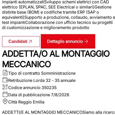
impianti automatizzatiSviluppo schemi elettrici con CAD
elettrico (EPLAN, SPAC, SEE Electrical o similari)Gestione
distinte base (BOM) e codifiche tramite ERP (SAP o
equivalenti)Supporto a produzione, collaudo, avviamento 
test impiantiCollaborazione con ufficio tecnico su progetti
di customizzazione e miglioramento prodotto
Dettaglio annuncio
Candidati
ADDETTA/O AL MONTAGGIO
MECCANICO
Tipo di contratto
Somministrazione
Retribuzione Lorda
32 - 35 annuale
Codice annuncio
350235
Data di pubblicazione
7/8/2026
Città
Reggio Emilia
ADDETTI/E AL MONTAGGIO MECCANICOSiamo alla ricerc