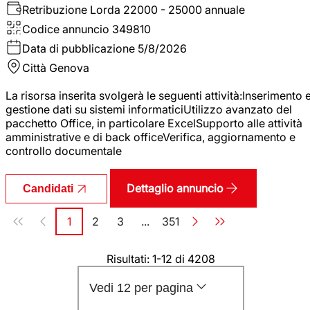
Retribuzione Lorda
22000 - 25000 annuale
Codice annuncio
349810
Data di pubblicazione
5/8/2026
Città
Genova
La risorsa inserita svolgerà le seguenti attività:Inserimento 
gestione dati su sistemi informaticiUtilizzo avanzato del
pacchetto Office, in particolare ExcelSupporto alle attività
amministrative e di back officeVerifica, aggiornamento e
controllo documentale
Dettaglio annuncio
Candidati
Paginazione
1
2
3
...
351
Pagina
Pagina
Pagina
Pagina
Risultati: 1-12 di 4208
Vedi 12 per pagina