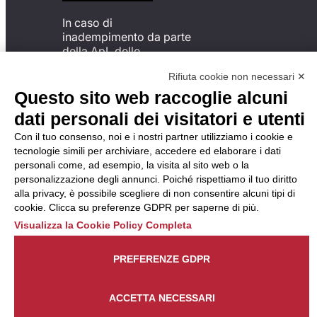
In caso di
inadempimento da parte
della ApL delle
disposizioni
Rifiuta cookie non necessari ✕
del Codice di Condotta, è
possibile presentare un
Questo sito web raccoglie alcuni
reclamo
dati personali dei visitatori e utenti
all’Organismo di
Monitoraggio utilizzando
Con il tuo consenso, noi e i nostri partner utilizziamo i cookie e
una delle modalità
tecnologie simili per archiviare, accedere ed elaborare i dati
descritte al seguente
personali come, ad esempio, la visita al sito web o la
indirizzo web
personalizzazione degli annunci. Poiché rispettiamo il tuo diritto
https://odm-
alla privacy, è possibile scegliere di non consentire alcuni tipi di
agenzielavoro.it/reclami/
.
cookie. Clicca su preferenze GDPR per saperne di più.
Visualizza la Cookie Policy Completa
PREFERENZE GDPR
ACCETTA NECESSARI