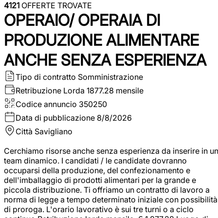
4121
OFFERTE TROVATE
OPERAIO/ OPERAIA DI
PRODUZIONE ALIMENTARE
ANCHE SENZA ESPERIENZA
Tipo di contratto
Somministrazione
Retribuzione Lorda
1877.28 mensile
Codice annuncio
350250
Data di pubblicazione
8/8/2026
Città
Savigliano
Cerchiamo risorse anche senza esperienza da inserire in u
team dinamico. I candidati / le candidate dovranno
occuparsi della produzione, del confezionamento e
dell'imballaggio di prodotti alimentari per la grande e
piccola distribuzione. Ti offriamo un contratto di lavoro a
norma di legge a tempo determinato iniziale con possibilità
di proroga. L'orario lavorativo è sui tre turni o a ciclo