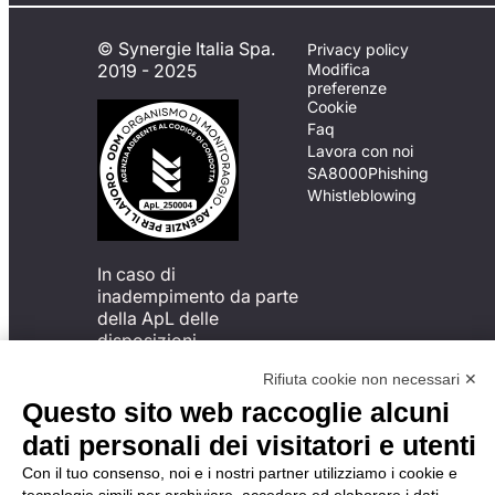
© Synergie Italia Spa.
Privacy policy
2019 - 2025
Modifica
preferenze
Cookie
Faq
Lavora con noi
SA8000
Phishing
Whistleblowing
In caso di
inadempimento da parte
della ApL delle
disposizioni
del Codice di Condotta, è
Rifiuta cookie non necessari ✕
possibile presentare un
reclamo
Questo sito web raccoglie alcuni
all’Organismo di
dati personali dei visitatori e utenti
Monitoraggio utilizzando
una delle modalità
Con il tuo consenso, noi e i nostri partner utilizziamo i cookie e