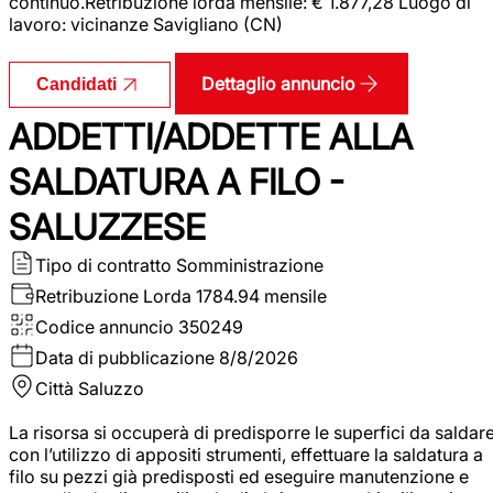
continuo.Retribuzione lorda mensile: € 1.877,28 Luogo di
lavoro: vicinanze Savigliano (CN)
Dettaglio annuncio
Candidati
ADDETTI/ADDETTE ALLA
SALDATURA A FILO -
SALUZZESE
Tipo di contratto
Somministrazione
Retribuzione Lorda
1784.94 mensile
Codice annuncio
350249
Data di pubblicazione
8/8/2026
Città
Saluzzo
La risorsa si occuperà di predisporre le superfici da saldar
con l’utilizzo di appositi strumenti, effettuare la saldatura a
filo su pezzi già predisposti ed eseguire manutenzione e