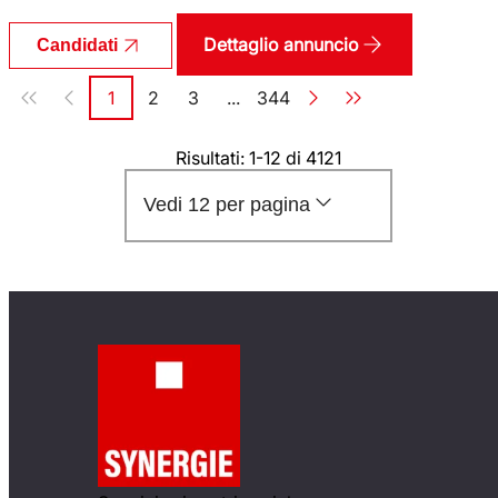
Dettaglio annuncio
Candidati
Paginazione
1
2
3
...
344
Pagina
Pagina
Pagina
Pagina
Risultati: 1-12 di 4121
Vedi 12 per pagina