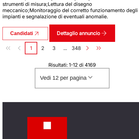
strumenti di misura;Lettura del disegno
meccanico;Monitoraggio del corretto funzionamento degli
impianti e segnalazione di eventuali anomalie.
Dettaglio annuncio
Candidati
Paginazione
1
2
3
...
348
Pagina
Pagina
Pagina
Pagina
Risultati: 1-12 di 4169
Vedi 12 per pagina