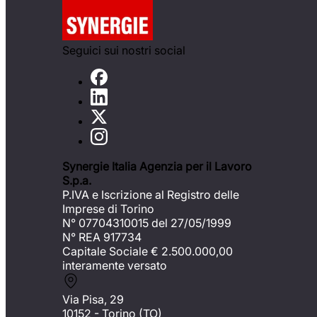
Seguici sui nostri social
Synergie Italia Agenzia per il Lavoro
S.p.a.
P.IVA e Iscrizione al Registro delle
Imprese di Torino
N° 07704310015 del 27/05/1999
N° REA 917734
Capitale Sociale €
2.500.000,00
interamente versato
Via Pisa, 29
10152 - Torino (TO)