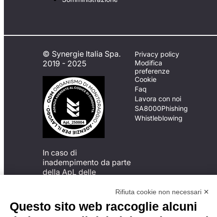
© Synergie Italia Spa.
Privacy policy
2019 - 2025
Modifica
preferenze
Cookie
Faq
Lavora con noi
SA8000
Phishing
Whistleblowing
In caso di
inadempimento da parte
della ApL delle
disposizioni
del Codice di Condotta, è
Rifiuta cookie non necessari ✕
possibile presentare un
Questo sito web raccoglie alcuni
reclamo