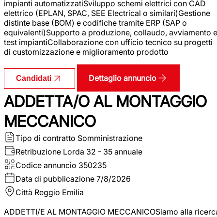
impianti automatizzatiSviluppo schemi elettrici con CAD
elettrico (EPLAN, SPAC, SEE Electrical o similari)Gestione
distinte base (BOM) e codifiche tramite ERP (SAP o
equivalenti)Supporto a produzione, collaudo, avviamento 
test impiantiCollaborazione con ufficio tecnico su progetti
di customizzazione e miglioramento prodotto
Dettaglio annuncio
Candidati
ADDETTA/O AL MONTAGGIO
MECCANICO
Tipo di contratto
Somministrazione
Retribuzione Lorda
32 - 35 annuale
Codice annuncio
350235
Data di pubblicazione
7/8/2026
Città
Reggio Emilia
ADDETTI/E AL MONTAGGIO MECCANICOSiamo alla ricerc