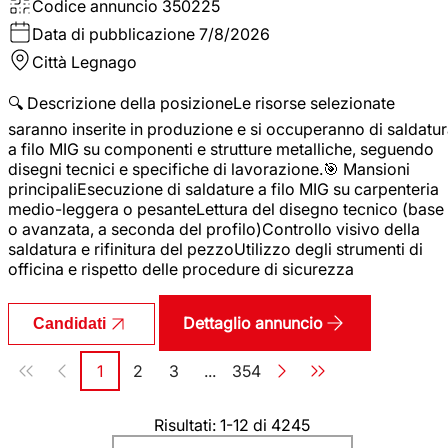
Codice annuncio
350225
Data di pubblicazione
7/8/2026
Città
Legnago
🔍 Descrizione della posizioneLe risorse selezionate
saranno inserite in produzione e si occuperanno di saldatu
a filo MIG su componenti e strutture metalliche, seguendo
disegni tecnici e specifiche di lavorazione.🎯 Mansioni
principaliEsecuzione di saldature a filo MIG su carpenteria
medio-leggera o pesanteLettura del disegno tecnico (base
o avanzata, a seconda del profilo)Controllo visivo della
saldatura e rifinitura del pezzoUtilizzo degli strumenti di
officina e rispetto delle procedure di sicurezza
Dettaglio annuncio
Candidati
Paginazione
1
2
3
...
354
Pagina
Pagina
Pagina
Pagina
Risultati: 1-12 di 4245