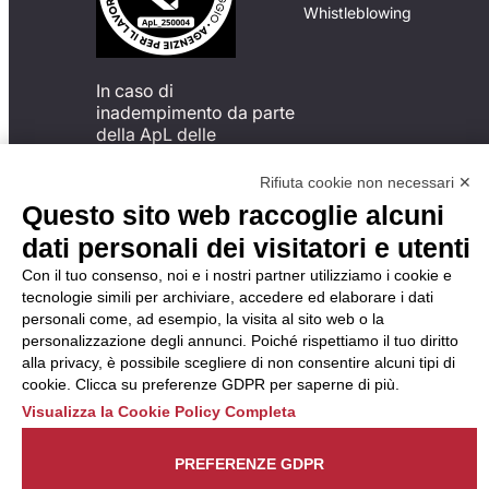
Whistleblowing
In caso di
inadempimento da parte
della ApL delle
disposizioni
del Codice di Condotta, è
Rifiuta cookie non necessari ✕
possibile presentare un
Questo sito web raccoglie alcuni
reclamo
dati personali dei visitatori e utenti
all’Organismo di
Monitoraggio utilizzando
Con il tuo consenso, noi e i nostri partner utilizziamo i cookie e
una delle modalità
tecnologie simili per archiviare, accedere ed elaborare i dati
descritte al seguente
personali come, ad esempio, la visita al sito web o la
indirizzo web
personalizzazione degli annunci. Poiché rispettiamo il tuo diritto
https://odm-
alla privacy, è possibile scegliere di non consentire alcuni tipi di
agenzielavoro.it/reclami/
.
cookie. Clicca su preferenze GDPR per saperne di più.
Visualizza la Cookie Policy Completa
PREFERENZE GDPR