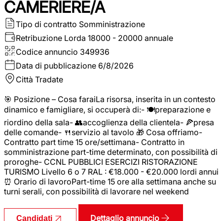
CAMERIERE/A
Tipo di contratto
Somministrazione
Retribuzione Lorda
18000 - 20000 annuale
Codice annuncio
349936
Data di pubblicazione
6/8/2026
Città
Tradate
🎯 Posizione – Cosa faraiLa risorsa, inserita in un contesto
dinamico e famigliare, si occuperà di:- 🍽️preparazione e
riordino della sala- 👥accoglienza della clientela- 🍕presa
delle comande- 🍴servizio al tavolo 🎁 Cosa offriamo-
Contratto part time 15 ore/settimana- Contratto in
somministrazione part-time determinato, con possibilità di
proroghe- CCNL PUBBLICI ESERCIZI RISTORAZIONE
TURISMO Livello 6 o 7 RAL : €18.000 - €20.000 lordi annui
⏰ Orario di lavoroPart-time 15 ore alla settimana anche su
turni serali, con possibilità di lavorare nel weekend
Dettaglio annuncio
Candidati