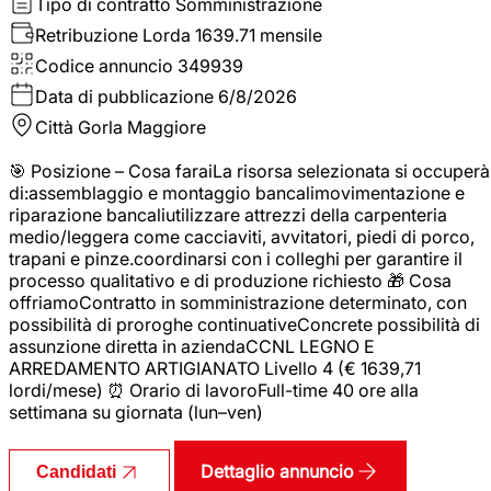
Tipo di contratto
Somministrazione
Retribuzione Lorda
1639.71 mensile
Codice annuncio
349939
Data di pubblicazione
6/8/2026
Città
Gorla Maggiore
🎯 Posizione – Cosa faraiLa risorsa selezionata si occuperà
di:assemblaggio e montaggio bancalimovimentazione e
riparazione bancaliutilizzare attrezzi della carpenteria
medio/leggera come cacciaviti, avvitatori, piedi di porco,
trapani e pinze.coordinarsi con i colleghi per garantire il
processo qualitativo e di produzione richiesto 🎁 Cosa
offriamoContratto in somministrazione determinato, con
possibilità di proroghe continuativeConcrete possibilità di
assunzione diretta in aziendaCCNL LEGNO E
ARREDAMENTO ARTIGIANATO Livello 4 (€ 1639,71
lordi/mese) ⏰ Orario di lavoroFull-time 40 ore alla
settimana su giornata (lun–ven)
Dettaglio annuncio
Candidati