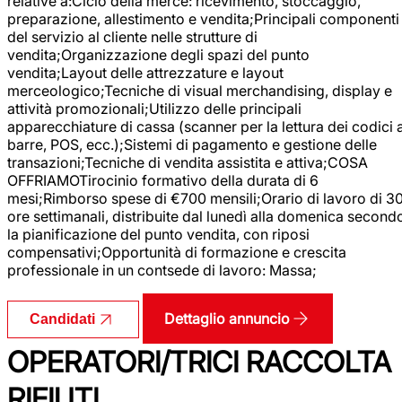
relative a:Ciclo della merce: ricevimento, stoccaggio,
preparazione, allestimento e vendita;Principali componenti
del servizio al cliente nelle strutture di
vendita;Organizzazione degli spazi del punto
vendita;Layout delle attrezzature e layout
merceologico;Tecniche di visual merchandising, display e
attività promozionali;Utilizzo delle principali
apparecchiature di cassa (scanner per la lettura dei codici 
barre, POS, ecc.);Sistemi di pagamento e gestione delle
transazioni;Tecniche di vendita assistita e attiva;COSA
OFFRIAMOTirocinio formativo della durata di 6
mesi;Rimborso spese di €700 mensili;Orario di lavoro di 3
ore settimanali, distribuite dal lunedì alla domenica second
la pianificazione del punto vendita, con riposi
compensativi;Opportunità di formazione e crescita
professionale in un contsede di lavoro: Massa;
Dettaglio annuncio
Candidati
OPERATORI/TRICI RACCOLTA
RIFIUTI