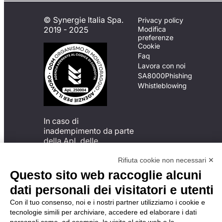
© Synergie Italia Spa.
Privacy policy
2019 - 2025
Modifica
preferenze
Cookie
Faq
Lavora con noi
SA8000
Phishing
Whistleblowing
In caso di
inadempimento da parte
della ApL delle
disposizioni
del Codice di Condotta, è
Rifiuta cookie non necessari ✕
possibile presentare un
Questo sito web raccoglie alcuni
reclamo
dati personali dei visitatori e utenti
all’Organismo di
Monitoraggio utilizzando
Con il tuo consenso, noi e i nostri partner utilizziamo i cookie e
una delle modalità
tecnologie simili per archiviare, accedere ed elaborare i dati
descritte al seguente