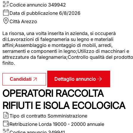
Codice annuncio
349942
Data di pubblicazione
6/8/2026
Città
Arezzo
La risorsa, una volta inserita in azienda, si occuperà
di:Lavorazioni di falegnameria su legno e materiali
affini;Assemblaggio e montaggio di mobili, arredi,
serramenti e componenti in legno;Utilizzo di macchinari e
attrezzature da falegnameria;Controllo qualità del prodott
finito.
Dettaglio annuncio
Candidati
OPERATORI RACCOLTA
RIFIUTI E ISOLA ECOLOGICA
Tipo di contratto
Somministrazione
Retribuzione Lorda
19000 - 20000 annuale
Codice annuncio
349941