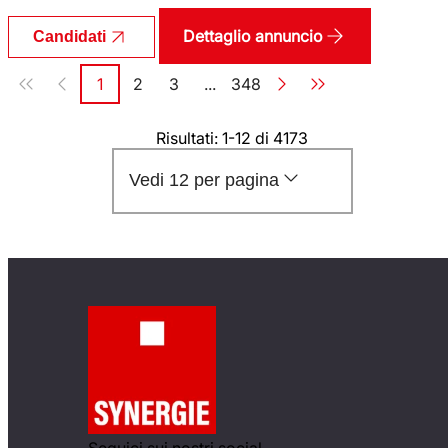
Dettaglio annuncio
Candidati
Paginazione
1
2
3
...
348
Pagina
Pagina
Pagina
Pagina
Risultati: 1-12 di 4173
Vedi 12 per pagina