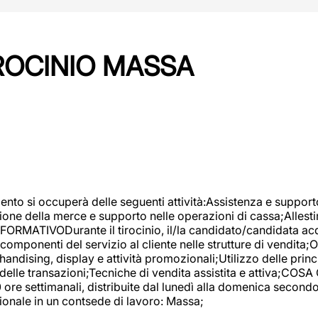
IROCINIO MASSA
imento si occuperà delle seguenti attività:Assistenza e support
ione della merce e supporto nelle operazioni di cassa;Allesti
FORMATIVODurante il tirocinio, il/la candidato/candidata acq
componenti del servizio al cliente nelle strutture di vendita
ndising, display e attività promozionali;Utilizzo delle princi
delle transazioni;Tecniche di vendita assistita e attiva;COS
re settimanali, distribuite dal lunedì alla domenica secondo 
onale in un contsede di lavoro: Massa;