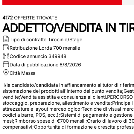
4172
OFFERTE TROVATE
ADDETTO/VENDITA IN T
Tipo di contratto
Tirocinio/Stage
Retribuzione Lorda
700 mensile
Codice annuncio
349948
Data di pubblicazione
6/8/2026
Città
Massa
il/la candidato/candidata in affiancamento al tutor di rifer
sistemazione dei prodotti all'interno del punto vendita;Gest
vendite;Vendita assistita e consulenza ai clienti.PERCORSO 
stoccaggio, preparazione, allestimento e vendita;Principali 
attrezzature e layout merceologico;Tecniche di visual mercha
codici a barre, POS, ecc.);Sistemi di pagamento e gestione 
mesi;Rimborso spese di €700 mensili;Orario di lavoro di 30 o
compensativi;Opportunità di formazione e crescita professi