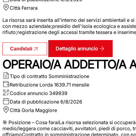
Città
Ferrara
La risorsa sarà inserita all'interno dei servizi ambientali e si
con mezzo aziendale;presidio dell'isola ecologica e assistenz
rifiuto;registrazione degli accessi tramite tessera e inserim
Dettaglio annuncio
Candidati
OPERAIO/A ADDETTO/A 
Tipo di contratto
Somministrazione
Retribuzione Lorda
1639.71 mensile
Codice annuncio
349939
Data di pubblicazione
6/8/2026
Città
Gorla Maggiore
🎯 Posizione – Cosa faraiLa risorsa selezionata si occuper
medio/leggera come cacciaviti, avvitatori, piedi di porco, t
offriamoContratto in somministrazione determinato, con p