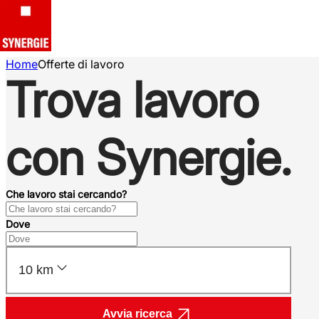
Home
Offerte di lavoro
Trova lavoro
con Synergie.
Che lavoro stai cercando?
Dove
10 km
Avvia ricerca