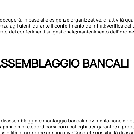
 occuperà, in base alle esigenze organizzative, di attività quali
a agli utenti durante il conferimento dei rifiuti;verifica del
ento dei conferimenti su gestionale;mantenimento dell'ordine, 
ASSEMBLAGGIO BANCALI
à di:assemblaggio e montaggio bancalimovimentazione e ripara
rapani e pinze.coordinarsi con i colleghi per garantire il pro
ossibilità di proroghe continuativeConcrete possibilità d