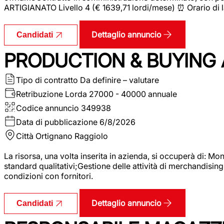
ARTIGIANATO Livello 4 (€ 1639,71 lordi/mese) ⏰ Orario di l
Dettaglio annuncio
Candidati
PRODUCTION & BUYING A
Tipo di contratto
Da definire – valutare
Retribuzione Lorda
27000 - 40000 annuale
Codice annuncio
349938
Data di pubblicazione
6/8/2026
Città
Ortignano Raggiolo
La risorsa, una volta inserita in azienda, si occuperà di: M
standard qualitativi;Gestione delle attività di merchandising
condizioni con fornitori.
Dettaglio annuncio
Candidati