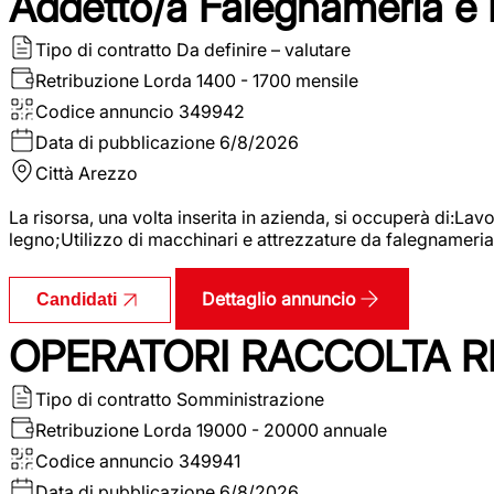
Addetto/a Falegnameria e
Tipo di contratto
Da definire – valutare
Retribuzione Lorda
1400 - 1700 mensile
Codice annuncio
349942
Data di pubblicazione
6/8/2026
Città
Arezzo
La risorsa, una volta inserita in azienda, si occuperà di:La
legno;Utilizzo di macchinari e attrezzature da falegnameria;
Dettaglio annuncio
Candidati
OPERATORI RACCOLTA RI
Tipo di contratto
Somministrazione
Retribuzione Lorda
19000 - 20000 annuale
Codice annuncio
349941
Data di pubblicazione
6/8/2026