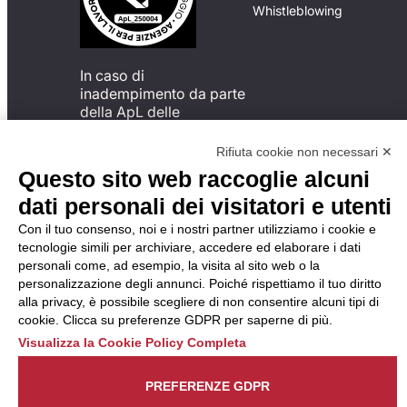
Whistleblowing
In caso di
inadempimento da parte
della ApL delle
disposizioni
del Codice di Condotta, è
Rifiuta cookie non necessari ✕
possibile presentare un
Questo sito web raccoglie alcuni
reclamo
dati personali dei visitatori e utenti
all’Organismo di
Monitoraggio utilizzando
Con il tuo consenso, noi e i nostri partner utilizziamo i cookie e
una delle modalità
tecnologie simili per archiviare, accedere ed elaborare i dati
descritte al seguente
personali come, ad esempio, la visita al sito web o la
indirizzo web
personalizzazione degli annunci. Poiché rispettiamo il tuo diritto
https://odm-
alla privacy, è possibile scegliere di non consentire alcuni tipi di
agenzielavoro.it/reclami/
.
cookie. Clicca su preferenze GDPR per saperne di più.
Visualizza la Cookie Policy Completa
PREFERENZE GDPR