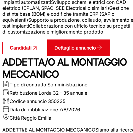
impianti automatizzatiSviluppo schemi elettrici con CAD
elettrico (EPLAN, SPAC, SEE Electrical o similari)Gestione
distinte base (BOM) e codifiche tramite ERP (SAP o
equivalenti)Supporto a produzione, collaudo, avviamento 
test impiantiCollaborazione con ufficio tecnico su progetti
di customizzazione e miglioramento prodotto
Dettaglio annuncio
Candidati
ADDETTA/O AL MONTAGGIO
MECCANICO
Tipo di contratto
Somministrazione
Retribuzione Lorda
32 - 35 annuale
Codice annuncio
350235
Data di pubblicazione
7/8/2026
Città
Reggio Emilia
ADDETTI/E AL MONTAGGIO MECCANICOSiamo alla ricerc