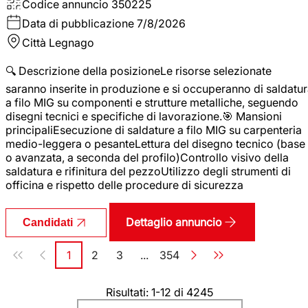
Codice annuncio
350225
Data di pubblicazione
7/8/2026
Città
Legnago
🔍 Descrizione della posizioneLe risorse selezionate
saranno inserite in produzione e si occuperanno di saldatu
a filo MIG su componenti e strutture metalliche, seguendo
disegni tecnici e specifiche di lavorazione.🎯 Mansioni
principaliEsecuzione di saldature a filo MIG su carpenteria
medio-leggera o pesanteLettura del disegno tecnico (base
o avanzata, a seconda del profilo)Controllo visivo della
saldatura e rifinitura del pezzoUtilizzo degli strumenti di
officina e rispetto delle procedure di sicurezza
Dettaglio annuncio
Candidati
Paginazione
1
2
3
...
354
Pagina
Pagina
Pagina
Pagina
Risultati: 1-12 di 4245