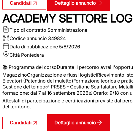
Dettaglio annuncio
Candidati
ACADEMY SETTORE LOGI
Tipo di contratto
Somministrazione
Codice annuncio
349824
Data di pubblicazione
5/8/2026
Città
Pontedera
📚 Programma del corsoDurante il percorso avrai l'opportun
MagazzinoOrganizzazione e flussi logisticiRicevimento, s
Elevatori (Patentino del muletto)Formazione teorica e pratic
Gestione del tempo✅ PRSES - Gestione Scaffalature Metallic
formazione: dal 7 al 16 settembre 2026⏳ Orario: 9/18 con u
Attestati di partecipazione e certificazioni previste dal perc
del territorio.
Dettaglio annuncio
Candidati