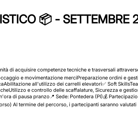
STICO 📦 - SETTEMBRE 
ità di acquisire competenze tecniche e trasversali attravers
toccaggio e movimentazione merciPreparazione ordini e gest
aAbilitazione all'utilizzo dei carrelli elevatori✅ Soft Skill
heUtilizzo e controllo delle scaffalature, Sicurezza e gestio
n'ora di pausa pranzo📍 Sede: Pontedera (PI)💰 Partecipazion
orso) Al termine del percorso, i partecipanti saranno valutati 