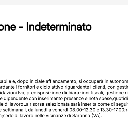
one - Indeterminato
abile e, dopo iniziale affiancamento, si occuperà in autonom
dante i fornitori e ciclo attivo riguardante i clienti, con ges
uidazioni Iva, predisposizione dichiarazioni fiscali, gestione
e dipendente con inserimento presenze e nota spese;quotidiano
ede di lavoroLa risorsa selezionata sarà inserita come di seg
e settimanali, da lunedì a venerdì 08.00-12.30 e 13.30-17.00;
à;sede di lavoro nelle vicinanze di Saronno (VA).