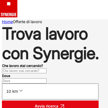
Home
Offerte di lavoro
Trova lavoro
con Synergie.
Che lavoro stai cercando?
Dove
10 km
Avvia ricerca