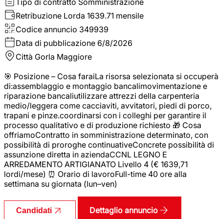
Tipo di contratto
Somministrazione
Retribuzione Lorda
1639.71 mensile
Codice annuncio
349939
Data di pubblicazione
6/8/2026
Città
Gorla Maggiore
🎯 Posizione – Cosa faraiLa risorsa selezionata si occuperà
di:assemblaggio e montaggio bancalimovimentazione e
riparazione bancaliutilizzare attrezzi della carpenteria
medio/leggera come cacciaviti, avvitatori, piedi di porco,
trapani e pinze.coordinarsi con i colleghi per garantire il
processo qualitativo e di produzione richiesto 🎁 Cosa
offriamoContratto in somministrazione determinato, con
possibilità di proroghe continuativeConcrete possibilità di
assunzione diretta in aziendaCCNL LEGNO E
ARREDAMENTO ARTIGIANATO Livello 4 (€ 1639,71
lordi/mese) ⏰ Orario di lavoroFull-time 40 ore alla
settimana su giornata (lun–ven)
Dettaglio annuncio
Candidati