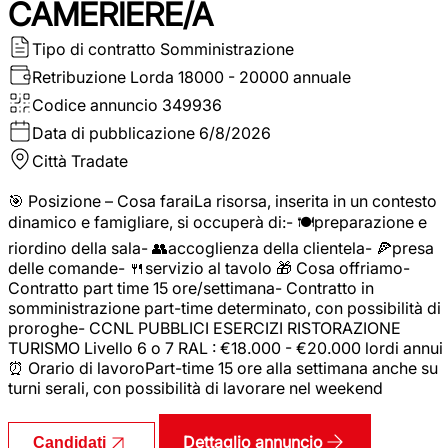
CAMERIERE/A
Tipo di contratto
Somministrazione
Retribuzione Lorda
18000 - 20000 annuale
Codice annuncio
349936
Data di pubblicazione
6/8/2026
Città
Tradate
🎯 Posizione – Cosa faraiLa risorsa, inserita in un contesto
dinamico e famigliare, si occuperà di:- 🍽️preparazione e
riordino della sala- 👥accoglienza della clientela- 🍕presa
delle comande- 🍴servizio al tavolo 🎁 Cosa offriamo-
Contratto part time 15 ore/settimana- Contratto in
somministrazione part-time determinato, con possibilità di
proroghe- CCNL PUBBLICI ESERCIZI RISTORAZIONE
TURISMO Livello 6 o 7 RAL : €18.000 - €20.000 lordi annui
⏰ Orario di lavoroPart-time 15 ore alla settimana anche su
turni serali, con possibilità di lavorare nel weekend
Dettaglio annuncio
Candidati