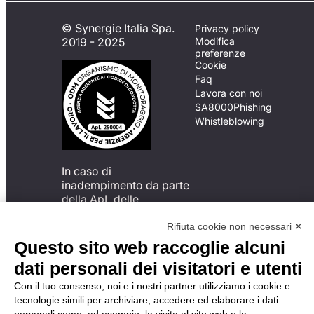
© Synergie Italia Spa.
Privacy policy
2019 - 2025
Modifica
preferenze
Cookie
Faq
Lavora con noi
SA8000
Phishing
Whistleblowing
In caso di
inadempimento da parte
della ApL delle
disposizioni
del Codice di Condotta, è
Rifiuta cookie non necessari ✕
possibile presentare un
Questo sito web raccoglie alcuni
reclamo
dati personali dei visitatori e utenti
all’Organismo di
Monitoraggio utilizzando
Con il tuo consenso, noi e i nostri partner utilizziamo i cookie e
una delle modalità
tecnologie simili per archiviare, accedere ed elaborare i dati
descritte al seguente