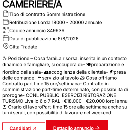
CAMERIERE/A
Tipo di contratto
Somministrazione
Retribuzione Lorda
18000 - 20000 annuale
Codice annuncio
349936
Data di pubblicazione
6/8/2026
Città
Tradate
🎯 Posizione – Cosa faraiLa risorsa, inserita in un contesto
dinamico e famigliare, si occuperà di:- 🍽️preparazione e
riordino della sala- 👥accoglienza della clientela- 🍕presa
delle comande- 🍴servizio al tavolo 🎁 Cosa offriamo-
Contratto part time 15 ore/settimana- Contratto in
somministrazione part-time determinato, con possibilità di
proroghe- CCNL PUBBLICI ESERCIZI RISTORAZIONE
TURISMO Livello 6 o 7 RAL : €18.000 - €20.000 lordi annui
⏰ Orario di lavoroPart-time 15 ore alla settimana anche su
turni serali, con possibilità di lavorare nel weekend
Dettaglio annuncio
Candidati