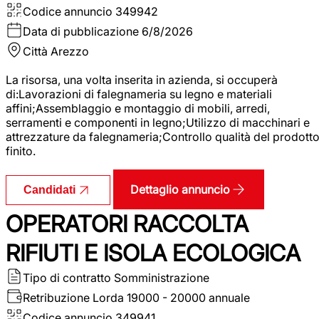
Codice annuncio
349942
Data di pubblicazione
6/8/2026
Città
Arezzo
La risorsa, una volta inserita in azienda, si occuperà
di:Lavorazioni di falegnameria su legno e materiali
affini;Assemblaggio e montaggio di mobili, arredi,
serramenti e componenti in legno;Utilizzo di macchinari e
attrezzature da falegnameria;Controllo qualità del prodott
finito.
Dettaglio annuncio
Candidati
OPERATORI RACCOLTA
RIFIUTI E ISOLA ECOLOGICA
Tipo di contratto
Somministrazione
Retribuzione Lorda
19000 - 20000 annuale
Codice annuncio
349941