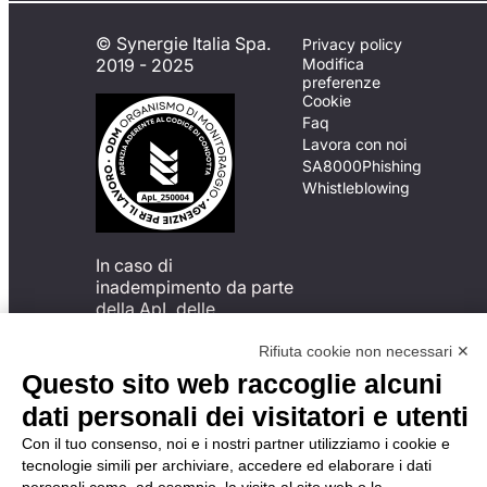
© Synergie Italia Spa.
Privacy policy
2019 - 2025
Modifica
preferenze
Cookie
Faq
Lavora con noi
SA8000
Phishing
Whistleblowing
In caso di
inadempimento da parte
della ApL delle
disposizioni
del Codice di Condotta, è
Rifiuta cookie non necessari ✕
possibile presentare un
Questo sito web raccoglie alcuni
reclamo
dati personali dei visitatori e utenti
all’Organismo di
Monitoraggio utilizzando
Con il tuo consenso, noi e i nostri partner utilizziamo i cookie e
una delle modalità
tecnologie simili per archiviare, accedere ed elaborare i dati
descritte al seguente