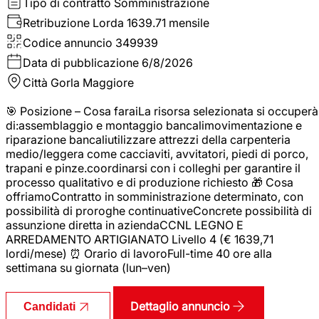
Tipo di contratto
Somministrazione
Retribuzione Lorda
1639.71 mensile
Codice annuncio
349939
Data di pubblicazione
6/8/2026
Città
Gorla Maggiore
🎯 Posizione – Cosa faraiLa risorsa selezionata si occuperà
di:assemblaggio e montaggio bancalimovimentazione e
riparazione bancaliutilizzare attrezzi della carpenteria
medio/leggera come cacciaviti, avvitatori, piedi di porco,
trapani e pinze.coordinarsi con i colleghi per garantire il
processo qualitativo e di produzione richiesto 🎁 Cosa
offriamoContratto in somministrazione determinato, con
possibilità di proroghe continuativeConcrete possibilità di
assunzione diretta in aziendaCCNL LEGNO E
ARREDAMENTO ARTIGIANATO Livello 4 (€ 1639,71
lordi/mese) ⏰ Orario di lavoroFull-time 40 ore alla
settimana su giornata (lun–ven)
Dettaglio annuncio
Candidati