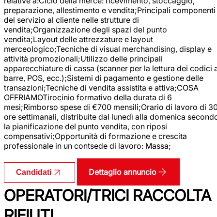
relative a:Ciclo della merce: ricevimento, stoccaggio,
preparazione, allestimento e vendita;Principali componenti
del servizio al cliente nelle strutture di
vendita;Organizzazione degli spazi del punto
vendita;Layout delle attrezzature e layout
merceologico;Tecniche di visual merchandising, display e
attività promozionali;Utilizzo delle principali
apparecchiature di cassa (scanner per la lettura dei codici 
barre, POS, ecc.);Sistemi di pagamento e gestione delle
transazioni;Tecniche di vendita assistita e attiva;COSA
OFFRIAMOTirocinio formativo della durata di 6
mesi;Rimborso spese di €700 mensili;Orario di lavoro di 3
ore settimanali, distribuite dal lunedì alla domenica second
la pianificazione del punto vendita, con riposi
compensativi;Opportunità di formazione e crescita
professionale in un contsede di lavoro: Massa;
Dettaglio annuncio
Candidati
OPERATORI/TRICI RACCOLTA
RIFIUTI