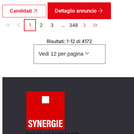
Dettaglio annuncio
Candidati
Paginazione
1
2
3
...
348
Pagina
Pagina
Pagina
Pagina
Risultati: 1-12 di 4172
Vedi 12 per pagina