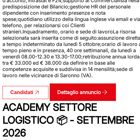
d’acconto, Intrastat e F24;supporto al Commercialista nella
predisposizione del Bilancio;gestione HR del personale
dipendente con inserimento presenze e nota
spese;quotidiano utilizzo della lingua inglese via email e vi
telefono, per relazionarsi coi Clienti
stranieri.Inquadramento, orario e sede di lavoroLa risorsa
selezionata sarà inserita come di seguito:assunzione dirett
a tempo indeterminato da lunedì 5 ottobre;orario di lavoro 
tempo pieno e in presenza, 40 ore settimanali, da lunedì a
venerdì 08.00-12.30 e 13.30-17.00;retribuzione annua lorda
tra € 33.000 ed € 38.000 da definire in base alle
competenze acquisite e suddivisa in 14 mensilità;sede di
lavoro nelle vicinanze di Saronno (VA).
Dettaglio annuncio
Candidati
ACADEMY SETTORE
LOGISTICO 📦 - SETTEMBRE
2026