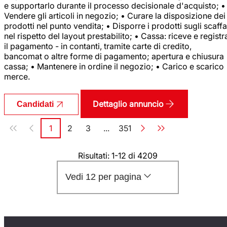
e supportarlo durante il processo decisionale d'acquisto; •
Vendere gli articoli in negozio; • Curare la disposizione dei
prodotti nel punto vendita; • Disporre i prodotti sugli scaffa
nel rispetto del layout prestabilito; • Cassa: riceve e registr
il pagamento - in contanti, tramite carte di credito,
bancomat o altre forme di pagamento; apertura e chiusura
cassa; • Mantenere in ordine il negozio; • Carico e scarico
merce.
Dettaglio annuncio
Candidati
Paginazione
1
2
3
...
351
Pagina
Pagina
Pagina
Pagina
Risultati: 1-12 di 4209
Vedi 12 per pagina