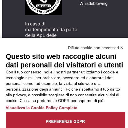
Whistleblowing
In caso di
inadempimento da parte
della ApL delle
disposizioni
del Codice di Condotta, è
Rifiuta cookie non necessari ✕
possibile presentare un
Questo sito web raccoglie alcuni
reclamo
dati personali dei visitatori e utenti
all’Organismo di
Monitoraggio utilizzando
Con il tuo consenso, noi e i nostri partner utilizziamo i cookie e
una delle modalità
tecnologie simili per archiviare, accedere ed elaborare i dati
descritte al seguente
personali come, ad esempio, la visita al sito web o la
indirizzo web
personalizzazione degli annunci. Poiché rispettiamo il tuo diritto
https://odm-
alla privacy, è possibile scegliere di non consentire alcuni tipi di
agenzielavoro.it/reclami/
.
cookie. Clicca su preferenze GDPR per saperne di più.
Visualizza la Cookie Policy Completa
PREFERENZE GDPR