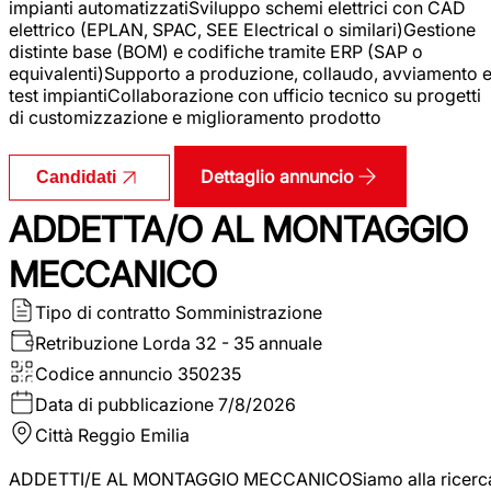
impianti automatizzatiSviluppo schemi elettrici con CAD
elettrico (EPLAN, SPAC, SEE Electrical o similari)Gestione
distinte base (BOM) e codifiche tramite ERP (SAP o
equivalenti)Supporto a produzione, collaudo, avviamento 
test impiantiCollaborazione con ufficio tecnico su progetti
di customizzazione e miglioramento prodotto
Dettaglio annuncio
Candidati
ADDETTA/O AL MONTAGGIO
MECCANICO
Tipo di contratto
Somministrazione
Retribuzione Lorda
32 - 35 annuale
Codice annuncio
350235
Data di pubblicazione
7/8/2026
Città
Reggio Emilia
ADDETTI/E AL MONTAGGIO MECCANICOSiamo alla ricerc