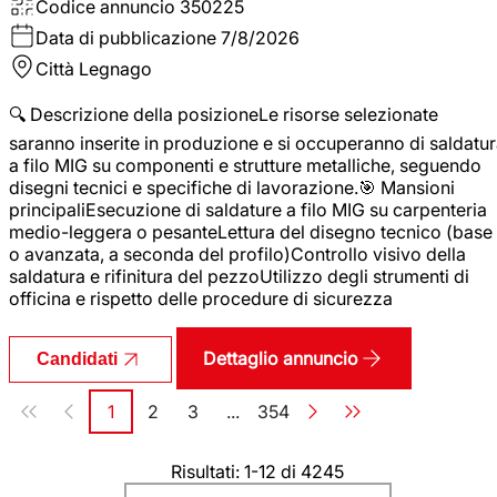
Codice annuncio
350225
Data di pubblicazione
7/8/2026
Città
Legnago
🔍 Descrizione della posizioneLe risorse selezionate
saranno inserite in produzione e si occuperanno di saldatu
a filo MIG su componenti e strutture metalliche, seguendo
disegni tecnici e specifiche di lavorazione.🎯 Mansioni
principaliEsecuzione di saldature a filo MIG su carpenteria
medio-leggera o pesanteLettura del disegno tecnico (base
o avanzata, a seconda del profilo)Controllo visivo della
saldatura e rifinitura del pezzoUtilizzo degli strumenti di
officina e rispetto delle procedure di sicurezza
Dettaglio annuncio
Candidati
Paginazione
1
2
3
...
354
Pagina
Pagina
Pagina
Pagina
Risultati: 1-12 di 4245