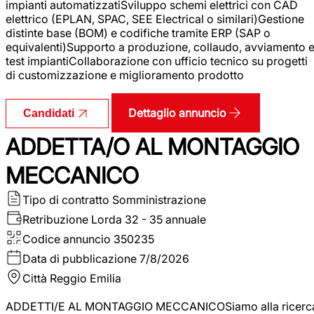
impianti automatizzatiSviluppo schemi elettrici con CAD
elettrico (EPLAN, SPAC, SEE Electrical o similari)Gestione
distinte base (BOM) e codifiche tramite ERP (SAP o
equivalenti)Supporto a produzione, collaudo, avviamento 
test impiantiCollaborazione con ufficio tecnico su progetti
di customizzazione e miglioramento prodotto
Dettaglio annuncio
Candidati
ADDETTA/O AL MONTAGGIO
MECCANICO
Tipo di contratto
Somministrazione
Retribuzione Lorda
32 - 35 annuale
Codice annuncio
350235
Data di pubblicazione
7/8/2026
Città
Reggio Emilia
ADDETTI/E AL MONTAGGIO MECCANICOSiamo alla ricerc