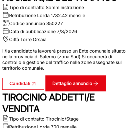
Tipo di contratto
Somministrazione
Retribuzione Lorda
1732.42 mensile
Codice annuncio
350227
Data di pubblicazione
7/8/2026
Città
Torre Orsaia
Il/la candidato/a lavorerà presso un Ente comunale situato
nella provincia di Salerno (zona Sud).Si occuperà di
controllo e gestione del traffico nelle zone assegnate sul
territorio comunale.
Dettaglio annuncio
Candidati
TIROCINIO ADDETTI/E
VENDITA
Tipo di contratto
Tirocinio/Stage
Retribuzione Lorda
700 mensile