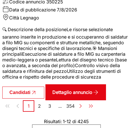
Codice annuncio
350225
Data di pubblicazione
7/8/2026
Città
Legnago
🔍 Descrizione della posizioneLe risorse selezionate
saranno inserite in produzione e si occuperanno di saldatu
a filo MIG su componenti e strutture metalliche, seguendo
disegni tecnici e specifiche di lavorazione.🎯 Mansioni
principaliEsecuzione di saldature a filo MIG su carpenteria
medio-leggera o pesanteLettura del disegno tecnico (base
o avanzata, a seconda del profilo)Controllo visivo della
saldatura e rifinitura del pezzoUtilizzo degli strumenti di
officina e rispetto delle procedure di sicurezza
Dettaglio annuncio
Candidati
Paginazione
1
2
3
...
354
Pagina
Pagina
Pagina
Pagina
Risultati: 1-12 di 4245