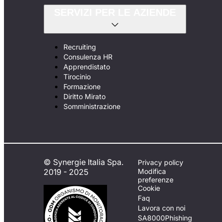
SERVIZI PER LE AZIENDE
Recruiting
Consulenza HR
Apprendistato
Tirocinio
Formazione
Diritto Mirato
Somministrazione
© Synergie Italia Spa.
Privacy policy
2019 - 2025
Modifica
preferenze
Cookie
Faq
Lavora con noi
SA8000
Phishing