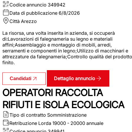
Codice annuncio
349942
Data di pubblicazione
6/8/2026
Città
Arezzo
La risorsa, una volta inserita in azienda, si occuperà
di:Lavorazioni di falegnameria su legno e materiali
affini;Assemblaggio e montaggio di mobili, arredi,
serramenti e componenti in legno;Utilizzo di macchinari e
attrezzature da falegnameria;Controllo qualità del prodott
finito.
Dettaglio annuncio
Candidati
OPERATORI RACCOLTA
RIFIUTI E ISOLA ECOLOGICA
Tipo di contratto
Somministrazione
Retribuzione Lorda
19000 - 20000 annuale
Codice annuncio
349941