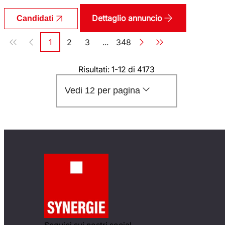
Dettaglio annuncio
Candidati
Paginazione
1
2
3
...
348
Pagina
Pagina
Pagina
Pagina
Risultati: 1-12 di 4173
Vedi 12 per pagina