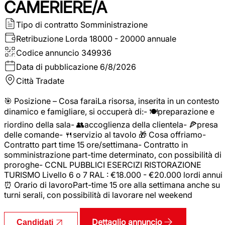
CAMERIERE/A
Tipo di contratto
Somministrazione
Retribuzione Lorda
18000 - 20000 annuale
Codice annuncio
349936
Data di pubblicazione
6/8/2026
Città
Tradate
🎯 Posizione – Cosa faraiLa risorsa, inserita in un contesto
dinamico e famigliare, si occuperà di:- 🍽️preparazione e
riordino della sala- 👥accoglienza della clientela- 🍕presa
delle comande- 🍴servizio al tavolo 🎁 Cosa offriamo-
Contratto part time 15 ore/settimana- Contratto in
somministrazione part-time determinato, con possibilità di
proroghe- CCNL PUBBLICI ESERCIZI RISTORAZIONE
TURISMO Livello 6 o 7 RAL : €18.000 - €20.000 lordi annui
⏰ Orario di lavoroPart-time 15 ore alla settimana anche su
turni serali, con possibilità di lavorare nel weekend
Dettaglio annuncio
Candidati