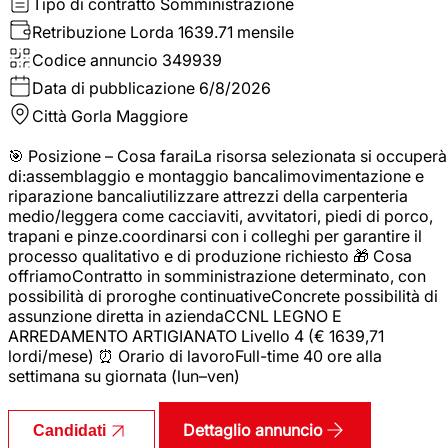
Tipo di contratto
Somministrazione
Retribuzione Lorda
1639.71 mensile
Codice annuncio
349939
Data di pubblicazione
6/8/2026
Città
Gorla Maggiore
🎯 Posizione – Cosa faraiLa risorsa selezionata si occuperà
di:assemblaggio e montaggio bancalimovimentazione e
riparazione bancaliutilizzare attrezzi della carpenteria
medio/leggera come cacciaviti, avvitatori, piedi di porco,
trapani e pinze.coordinarsi con i colleghi per garantire il
processo qualitativo e di produzione richiesto 🎁 Cosa
offriamoContratto in somministrazione determinato, con
possibilità di proroghe continuativeConcrete possibilità di
assunzione diretta in aziendaCCNL LEGNO E
ARREDAMENTO ARTIGIANATO Livello 4 (€ 1639,71
lordi/mese) ⏰ Orario di lavoroFull-time 40 ore alla
settimana su giornata (lun–ven)
Dettaglio annuncio
Candidati