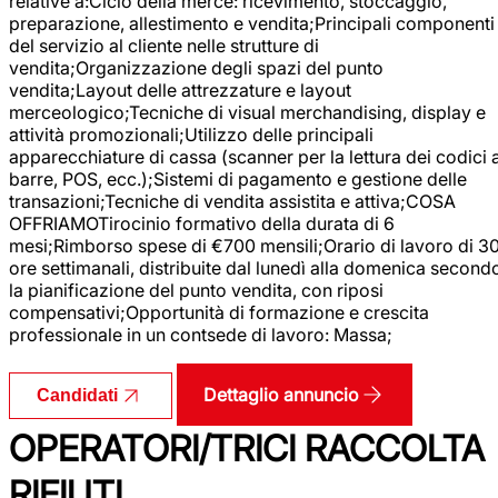
relative a:Ciclo della merce: ricevimento, stoccaggio,
preparazione, allestimento e vendita;Principali componenti
del servizio al cliente nelle strutture di
vendita;Organizzazione degli spazi del punto
vendita;Layout delle attrezzature e layout
merceologico;Tecniche di visual merchandising, display e
attività promozionali;Utilizzo delle principali
apparecchiature di cassa (scanner per la lettura dei codici 
barre, POS, ecc.);Sistemi di pagamento e gestione delle
transazioni;Tecniche di vendita assistita e attiva;COSA
OFFRIAMOTirocinio formativo della durata di 6
mesi;Rimborso spese di €700 mensili;Orario di lavoro di 3
ore settimanali, distribuite dal lunedì alla domenica second
la pianificazione del punto vendita, con riposi
compensativi;Opportunità di formazione e crescita
professionale in un contsede di lavoro: Massa;
Dettaglio annuncio
Candidati
OPERATORI/TRICI RACCOLTA
RIFIUTI