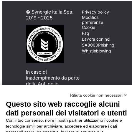
© Synergie Italia Spa.
Privacy policy
2019 - 2025
Modifica
preferenze
Cookie
Faq
Lavora con noi
SA8000
Phishing
Whistleblowing
In caso di
inadempimento da parte
della ApL delle
disposizioni
del Codice di Condotta, è
Rifiuta cookie non necessari ✕
possibile presentare un
Questo sito web raccoglie alcuni
reclamo
dati personali dei visitatori e utenti
all’Organismo di
Monitoraggio utilizzando
Con il tuo consenso, noi e i nostri partner utilizziamo i cookie e
una delle modalità
tecnologie simili per archiviare, accedere ed elaborare i dati
descritte al seguente