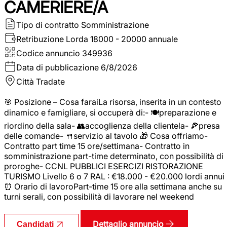
CAMERIERE/A
Tipo di contratto
Somministrazione
Retribuzione Lorda
18000 - 20000 annuale
Codice annuncio
349936
Data di pubblicazione
6/8/2026
Città
Tradate
🎯 Posizione – Cosa faraiLa risorsa, inserita in un contesto
dinamico e famigliare, si occuperà di:- 🍽️preparazione e
riordino della sala- 👥accoglienza della clientela- 🍕presa
delle comande- 🍴servizio al tavolo 🎁 Cosa offriamo-
Contratto part time 15 ore/settimana- Contratto in
somministrazione part-time determinato, con possibilità di
proroghe- CCNL PUBBLICI ESERCIZI RISTORAZIONE
TURISMO Livello 6 o 7 RAL : €18.000 - €20.000 lordi annui
⏰ Orario di lavoroPart-time 15 ore alla settimana anche su
turni serali, con possibilità di lavorare nel weekend
Dettaglio annuncio
Candidati