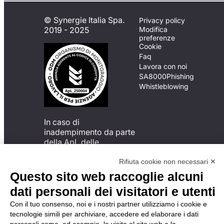
© Synergie Italia Spa.
Privacy policy
2019 - 2025
Modifica
preferenze
Cookie
Faq
Lavora con noi
SA8000
Phishing
Whistleblowing
In caso di
inadempimento da parte
della ApL delle
disposizioni
del Codice di Condotta, è
Rifiuta cookie non necessari ✕
possibile presentare un
Questo sito web raccoglie alcuni
reclamo
dati personali dei visitatori e utenti
all’Organismo di
Monitoraggio utilizzando
Con il tuo consenso, noi e i nostri partner utilizziamo i cookie e
una delle modalità
tecnologie simili per archiviare, accedere ed elaborare i dati
descritte al seguente