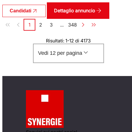
Dettaglio annuncio
Candidati
Paginazione
1
2
3
...
348
Pagina
Pagina
Pagina
Pagina
Risultati: 1-12 di 4173
Vedi 12 per pagina