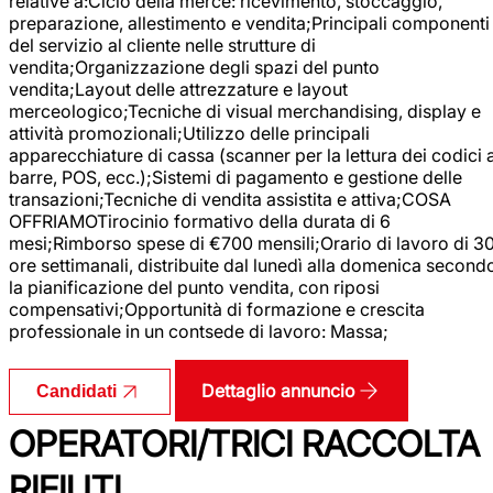
relative a:Ciclo della merce: ricevimento, stoccaggio,
preparazione, allestimento e vendita;Principali componenti
del servizio al cliente nelle strutture di
vendita;Organizzazione degli spazi del punto
vendita;Layout delle attrezzature e layout
merceologico;Tecniche di visual merchandising, display e
attività promozionali;Utilizzo delle principali
apparecchiature di cassa (scanner per la lettura dei codici 
barre, POS, ecc.);Sistemi di pagamento e gestione delle
transazioni;Tecniche di vendita assistita e attiva;COSA
OFFRIAMOTirocinio formativo della durata di 6
mesi;Rimborso spese di €700 mensili;Orario di lavoro di 3
ore settimanali, distribuite dal lunedì alla domenica second
la pianificazione del punto vendita, con riposi
compensativi;Opportunità di formazione e crescita
professionale in un contsede di lavoro: Massa;
Dettaglio annuncio
Candidati
OPERATORI/TRICI RACCOLTA
RIFIUTI