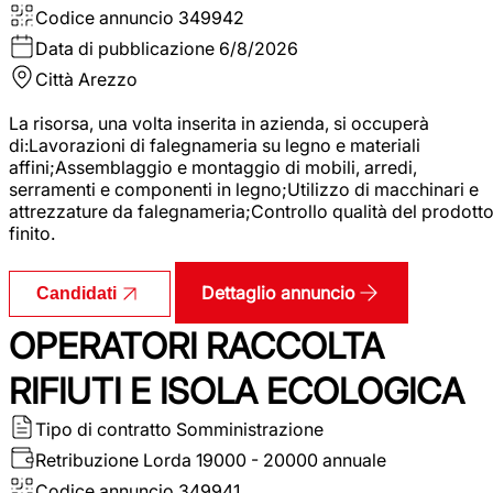
Codice annuncio
349942
Data di pubblicazione
6/8/2026
Città
Arezzo
La risorsa, una volta inserita in azienda, si occuperà
di:Lavorazioni di falegnameria su legno e materiali
affini;Assemblaggio e montaggio di mobili, arredi,
serramenti e componenti in legno;Utilizzo di macchinari e
attrezzature da falegnameria;Controllo qualità del prodott
finito.
Dettaglio annuncio
Candidati
OPERATORI RACCOLTA
RIFIUTI E ISOLA ECOLOGICA
Tipo di contratto
Somministrazione
Retribuzione Lorda
19000 - 20000 annuale
Codice annuncio
349941