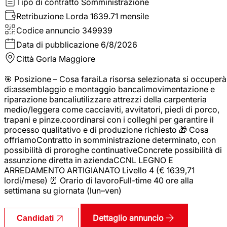
Tipo di contratto
Somministrazione
Retribuzione Lorda
1639.71 mensile
Codice annuncio
349939
Data di pubblicazione
6/8/2026
Città
Gorla Maggiore
🎯 Posizione – Cosa faraiLa risorsa selezionata si occuperà
di:assemblaggio e montaggio bancalimovimentazione e
riparazione bancaliutilizzare attrezzi della carpenteria
medio/leggera come cacciaviti, avvitatori, piedi di porco,
trapani e pinze.coordinarsi con i colleghi per garantire il
processo qualitativo e di produzione richiesto 🎁 Cosa
offriamoContratto in somministrazione determinato, con
possibilità di proroghe continuativeConcrete possibilità di
assunzione diretta in aziendaCCNL LEGNO E
ARREDAMENTO ARTIGIANATO Livello 4 (€ 1639,71
lordi/mese) ⏰ Orario di lavoroFull-time 40 ore alla
settimana su giornata (lun–ven)
Dettaglio annuncio
Candidati